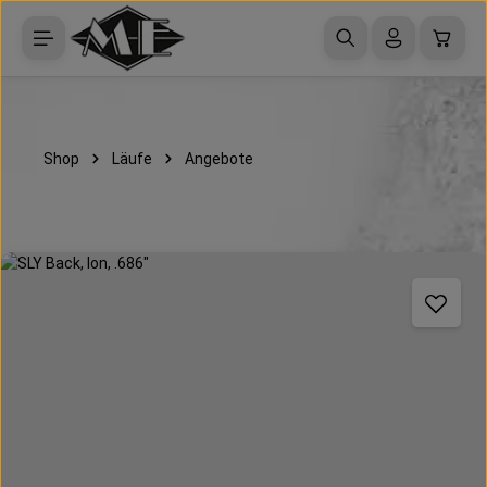
Zum Hauptinhalt springen
Waren
Shop
Läufe
Angebote
Bildergalerie überspringen