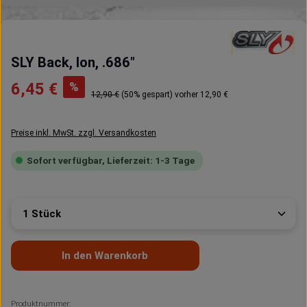
SLY Back, Ion, .686"
Verkaufspreis:
%
6,45 €
Regulärer Preis:
12,90 €
(50% gespart)
vorher 12,90 €
Preise inkl. MwSt. zzgl. Versandkosten
Sofort verfügbar, Lieferzeit: 1-3 Tage
Produkt Anzahl: Gib den gewünschten Wert ein oder 
In den Warenkorb
Produktnummer: