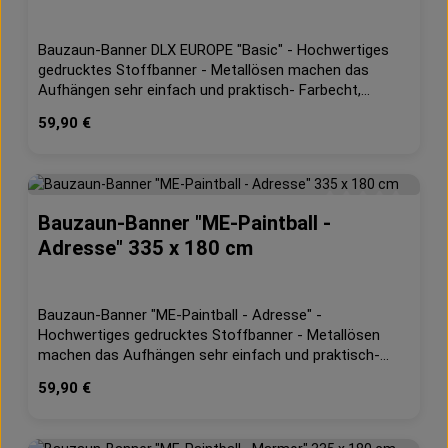
Bauzaun-Banner DLX EUROPE "Basic" - Hochwertiges
gedrucktes Stoffbanner - Metallösen machen das
Aufhängen sehr einfach und praktisch- Farbecht,
waschbar- geeignet für Innen und Außen- 130g/m²
Regulärer Preis:
59,90 €
DekostoffMaße: ca. 335 x 180 cm
Bauzaun-Banner "ME-Paintball -
Durchschnittliche 
Adresse" 335 x 180 cm
Bauzaun-Banner "ME-Paintball - Adresse" -
Hochwertiges gedrucktes Stoffbanner - Metallösen
machen das Aufhängen sehr einfach und praktisch-
Farbecht, waschbar- geeignet für Innen und Außen-
Regulärer Preis:
59,90 €
130g/m² Dekostoff Maße: ca. 335 x 180 cm