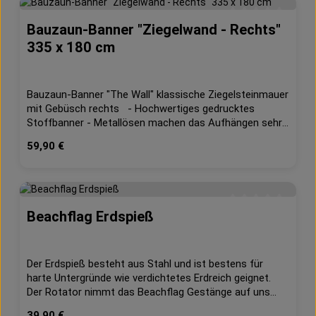
Bauzaun-Banner "Ziegelwand - Rechts"
Durchschnittliche 
335 x 180 cm
Bauzaun-Banner "The Wall" klassische Ziegelsteinmauer
mit Gebüsch rechts - Hochwertiges gedrucktes
Stoffbanner - Metallösen machen das Aufhängen sehr
einfach und praktisch- Farbecht, waschbar- geeignet
Regulärer Preis:
59,90 €
für Innen und Außen- 130g/m² DekostoffMaße: ca. 335
x 180 cm
Beachflag Erdspieß
Durchschnittliche 
Der Erdspieß besteht aus Stahl und ist bestens für
harte Untergründe wie verdichtetes Erdreich geignet.
Der Rotator nimmt das Beachflag Gestänge auf uns
dreht sich frei um 360 Grad, somit steht die Beachflag
Regulärer Preis:
39,90 €