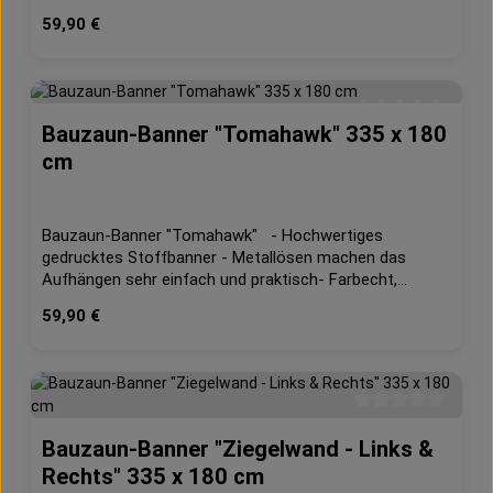
Farbecht, waschbar- geeignet für Innen und Außen-
Regulärer Preis:
59,90 €
130g/m² Dekostoff Maße: ca. 335 x 180 cm
Bauzaun-Banner "Tomahawk" 335 x 180
Durchschnittliche 
cm
Bauzaun-Banner "Tomahawk" - Hochwertiges
gedrucktes Stoffbanner - Metallösen machen das
Aufhängen sehr einfach und praktisch- Farbecht,
waschbar- geeignet für Innen und Außen- 130g/m²
Regulärer Preis:
59,90 €
Dekostoff Maße: ca. 340 x 175 cm
Durchschnittliche 
Bauzaun-Banner "Ziegelwand - Links &
Rechts" 335 x 180 cm