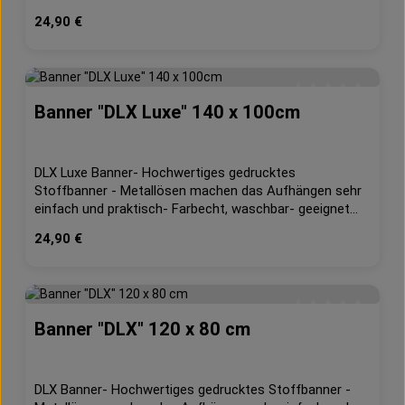
Außen- 210g/m² Dekostoff- B1 schwerentflammbar
Regulärer Preis:
24,90 €
(DIN 4102, Teil 1)Maße: ca. 140cm x 100cm
Banner "DLX Luxe" 140 x 100cm
Durchschnittliche 
DLX Luxe Banner- Hochwertiges gedrucktes
Stoffbanner - Metallösen machen das Aufhängen sehr
einfach und praktisch- Farbecht, waschbar- geeignet
für Innen und Außen- 210g/m² Dekostoff- B1
Regulärer Preis:
24,90 €
schwerentflammbar (DIN 4102, Teil 1)Maße: ca. 140cm
x 100cm
Banner "DLX" 120 x 80 cm
Durchschnittliche 
DLX Banner- Hochwertiges gedrucktes Stoffbanner -