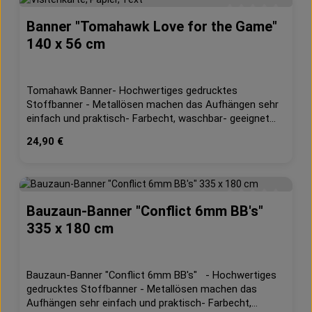
Banner "Tomahawk Love for the Game"
Durchschnittliche 
140 x 56 cm
Tomahawk Banner- Hochwertiges gedrucktes
Stoffbanner - Metallösen machen das Aufhängen sehr
einfach und praktisch- Farbecht, waschbar- geeignet
für Innen und Außen- 210g/m² Dekostoff- B1
Regulärer Preis:
24,90 €
schwerentflammbar (DIN 4102, Teil 1)Maße: ca. 140cm
x 56cm
Bauzaun-Banner "Conflict 6mm BB's"
Durchschnittliche 
335 x 180 cm
Bauzaun-Banner "Conflict 6mm BB's" - Hochwertiges
gedrucktes Stoffbanner - Metallösen machen das
Aufhängen sehr einfach und praktisch- Farbecht,