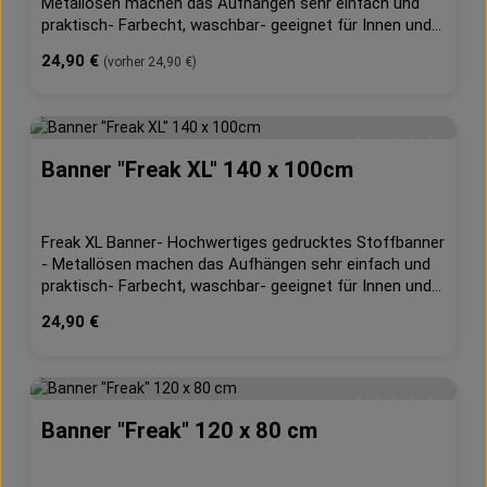
Metallösen machen das Aufhängen sehr einfach und
praktisch- Farbecht, waschbar- geeignet für Innen und
Außen- 210g/m² Dekostoff- B1 schwerentflammbar
Regulärer Preis:
24,90 €
(vorher 24,90 €)
(DIN 4102, Teil 1)Maße: ca. 120cm x 80cm
Banner "Freak XL" 140 x 100cm
Durchschnittliche 
Freak XL Banner- Hochwertiges gedrucktes Stoffbanner
- Metallösen machen das Aufhängen sehr einfach und
praktisch- Farbecht, waschbar- geeignet für Innen und
Außen- 210g/m² Dekostoff- B1 schwerentflammbar
Regulärer Preis:
24,90 €
(DIN 4102, Teil 1)Maße: ca. 140cm x 100cm
Banner "Freak" 120 x 80 cm
Durchschnittliche 