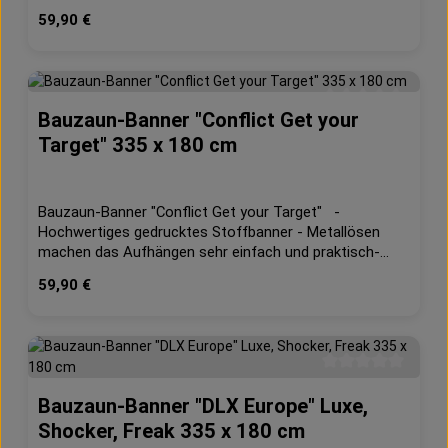
waschbar- geeignet für Innen und Außen- 130g/m²
Regulärer Preis:
59,90 €
Dekostoff Maße: ca. 335 x 180 cm
Bauzaun-Banner "Conflict Get your
Durchschnittliche 
Target" 335 x 180 cm
Bauzaun-Banner "Conflict Get your Target" -
Hochwertiges gedrucktes Stoffbanner - Metallösen
machen das Aufhängen sehr einfach und praktisch-
Farbecht, waschbar- geeignet für Innen und Außen-
Regulärer Preis:
59,90 €
130g/m² Dekostoff Maße: ca. 335 x 180 cm
Durchschnittliche 
Bauzaun-Banner "DLX Europe" Luxe,
Shocker, Freak 335 x 180 cm