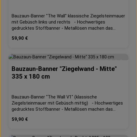
Bauzaun-Banner "The Wall" klassische Ziegelsteinmauer
mit Gebüsch links und rechts - Hochwertiges
gedrucktes Stoffbanner - Metallösen machen das
Aufhängen sehr einfach und praktisch- Farbecht,
Regulärer Preis:
59,90 €
waschbar- geeignet für Innen und Außen- 130g/m²
Dekostoff Maße: ca. 335 x 180 cm
Bauzaun-Banner "Ziegelwand - Mitte"
Durchschnittliche 
335 x 180 cm
Bauzaun-Banner "The Wall V1" (klassische
Ziegelsteinmauer mit Gebüsch mittig) - Hochwertiges
gedrucktes Stoffbanner - Metallösen machen das
Aufhängen sehr einfach und praktisch- Farbecht,
Regulärer Preis:
59,90 €
waschbar- geeignet für Innen und Außen- 130g/m²
Dekostoff Maße: ca. 335 x 180 cm