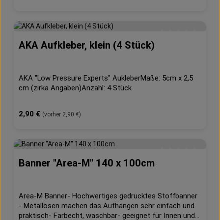
AKA Aufkleber, klein (4 Stück)
Durchschnittliche 
AKA "Low Pressure Experts" AukleberMaße: 5cm x 2,5
cm (zirka Angaben)Anzahl: 4 Stück
Regulärer Preis:
2,90 €
(vorher 2,90 €)
Banner "Area-M" 140 x 100cm
Durchschnittliche 
Area-M Banner- Hochwertiges gedrucktes Stoffbanner
- Metallösen machen das Aufhängen sehr einfach und
praktisch- Farbecht, waschbar- geeignet für Innen und