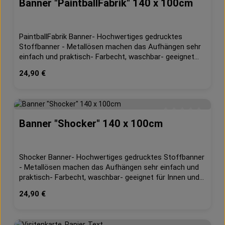
Banner "PaintballFabrik" 140 x 100cm
Durchschnittliche 
PaintballFabrik Banner- Hochwertiges gedrucktes
Stoffbanner - Metallösen machen das Aufhängen sehr
einfach und praktisch- Farbecht, waschbar- geeignet
für Innen und Außen- 210g/m² Dekostoff- B1
Regulärer Preis:
24,90 €
schwerentflammbar (DIN 4102, Teil 1)Maße: ca. 140cm
x 100cm
Banner "Shocker" 140 x 100cm
Durchschnittliche 
Shocker Banner- Hochwertiges gedrucktes Stoffbanner
- Metallösen machen das Aufhängen sehr einfach und
praktisch- Farbecht, waschbar- geeignet für Innen und
Außen- 210g/m² Dekostoff- B1 schwerentflammbar
Regulärer Preis:
24,90 €
(DIN 4102, Teil 1)Maße: ca. 140cm x 100cm