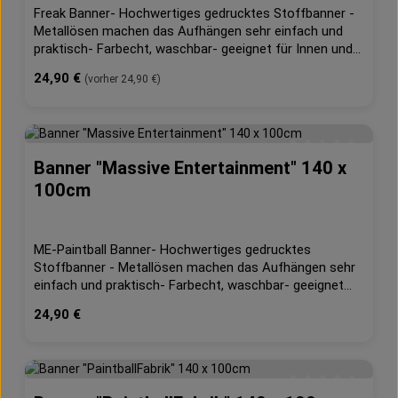
Freak Banner- Hochwertiges gedrucktes Stoffbanner -
Metallösen machen das Aufhängen sehr einfach und
praktisch- Farbecht, waschbar- geeignet für Innen und
Außen- 210g/m² Dekostoff- B1 schwerentflammbar
Regulärer Preis:
24,90 €
(vorher 24,90 €)
(DIN 4102, Teil 1)Maße: ca. 120cm x 80cm
Banner "Massive Entertainment" 140 x
Durchschnittliche 
100cm
ME-Paintball Banner- Hochwertiges gedrucktes
Stoffbanner - Metallösen machen das Aufhängen sehr
einfach und praktisch- Farbecht, waschbar- geeignet
für Innen und Außen- 210g/m² Dekostoff- B1
Regulärer Preis:
24,90 €
schwerentflammbar (DIN 4102, Teil 1)Maße: ca. 140cm
x 100cm