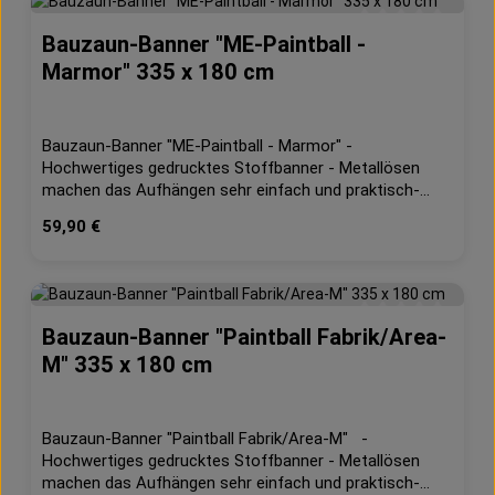
Bauzaun-Banner "ME-Paintball -
Durchschnittliche 
Marmor" 335 x 180 cm
Bauzaun-Banner "ME-Paintball - Marmor" -
Hochwertiges gedrucktes Stoffbanner - Metallösen
machen das Aufhängen sehr einfach und praktisch-
Farbecht, waschbar- geeignet für Innen und Außen-
Regulärer Preis:
59,90 €
130g/m² Dekostoff Maße: ca. 335 x 180 cm
Bauzaun-Banner "Paintball Fabrik/Area-
Durchschnittliche 
M" 335 x 180 cm
Bauzaun-Banner "Paintball Fabrik/Area-M" -
Hochwertiges gedrucktes Stoffbanner - Metallösen
machen das Aufhängen sehr einfach und praktisch-