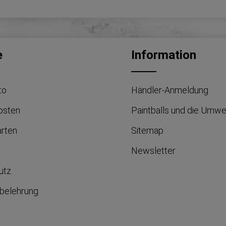
e
Information
to
Händler-Anmeldung
osten
Paintballs und die Umwe
arten
Sitemap
Newsletter
utz
belehrung