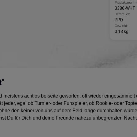
Produktnumm
3386-WHT
Hersteller:
PPD
Gewicht:
0.13 kg
t"
d meistens achtlos beiseite geworfen, oft wieder eingesammelt 
t jeder, egal ob Turnier- oder Funspieler, ob Rookie- oder Topt
nd ohne den keiner von uns auf dem Feld lange durchhalten würde
annst Du für Dich und deine Freunde nahezu unbegrenzten Nach