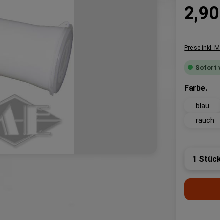
Regulärer P
2,90
Preise inkl. 
Sofort 
au
Farbe.
blau
rauch
Produk