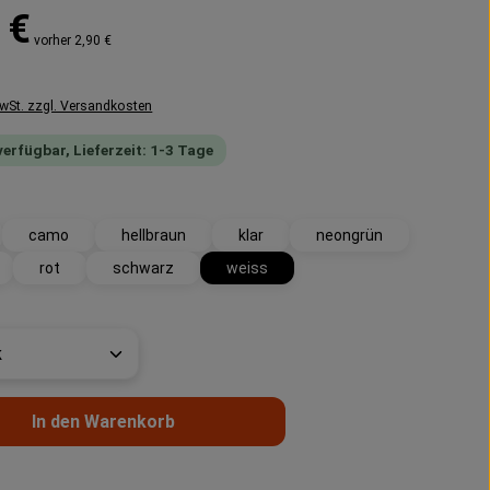
reis:
 €
vorher 2,90 €
MwSt. zzgl. Versandkosten
verfügbar, Lieferzeit: 1-3 Tage
swählen
camo
hellbraun
klar
neongrün
rot
schwarz
weiss
t Anzahl: Gib den gewünschten Wert ein 
In den Warenkorb