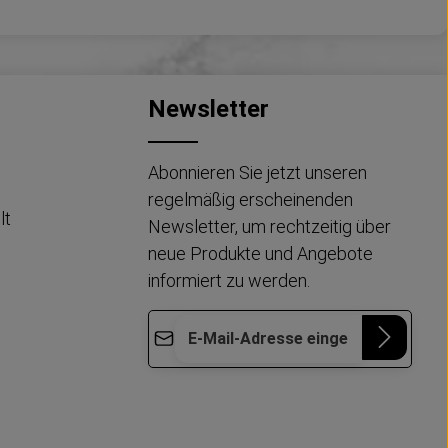
Newsletter
Abonnieren Sie jetzt unseren
regelmäßig erscheinenden
lt
Newsletter, um rechtzeitig über
neue Produkte und Angebote
informiert zu werden.
E-Mail-Adresse*
Die mit einem Stern (*) markierten Felder
Datenschutz
Diese Seite ist durch reCAPTCHA geschützt
sind Pflichtfelder.
und es gelten die
Datenschutzrichtlinie
und
Ich habe die
Nutzungsbedingungen
.
Datenschutzbestimmungen
zur