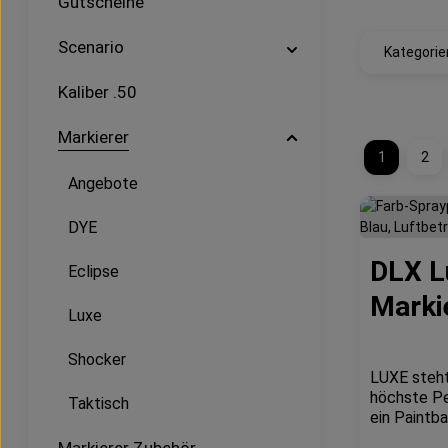
Gutscheine
Scenario
Kategorie
Kaliber .50
Markierer
1
2
Seite
Sei
Angebote
DYE
DLX L
Eclipse
Marki
Luxe
Shocker
LUXE steht
höchste Pe
Taktisch
ein Paintba
Die Evoluti