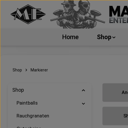
 Hauptinhalt springen
Zur Suche springen
Zur Hauptnavigation springen
Home
Shop
Shop
Markierer
Kategoriegale
Shop
An
Paintballs
Rauchgranaten
S