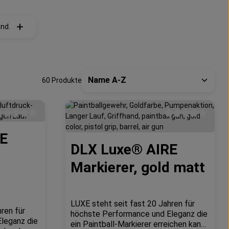
nd.
60 Produkte
urchschnittliche Bewertung von 0 von 5 Sternen
Durchschnittliche 
RE
DLX Luxe® AIRE
Markierer, gold matt
LUXE steht seit fast 20 Jahren für
ren für
höchste Performance und Eleganz die
leganz die
ein Paintball-Markierer erreichen kann.