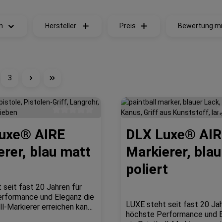
n
Hersteller
Preis
Bewertung mi
3
te
Seite
Durchschnittliche Bewertung von 0 von 5 Sternen
D
uxe® AIRE
DLX Luxe® AI
erer, blau matt
Markierer, blau
poliert
 seit fast 20 Jahren für
rformance und Eleganz die
LUXE steht seit fast 20 Jah
ll-Markierer erreichen kann.
höchste Performance und E
on der Technik endet hier,