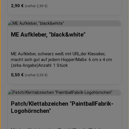
mit jeweils den Maßen6 cm x 4 cm (zirka Angabe)Für
Regulärer Preis:
2,90 €
(vorher 2,90 €)
alle Gelegenheiten!
ME Aufkleber, "black&white"
Durchschnittliche 
ME Aufkleber, schwarz weiß mit URL,der Klassiker,
macht sich gut auf jedem Hopper!Maße: 6 cm x 4 cm
(zirka Angabe)Anzahl: 1 Stück
Regulärer Preis:
0,50 €
(vorher 0,50 €)
Patch/Klettabzeichen "PaintballFabrik-
Durchschnittliche 
Logohörnchen"