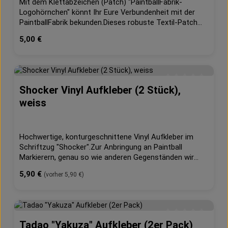
Mit dem Klettabzeichen (Patch) "PaintballFabrik-
Logohörnchen" könnt Ihr Eure Verbundenheit mit der
PaintballFabrik bekunden.Dieses robuste Textil-Patch
hat auf der Rückseite die bekannten Widerhäkchen und
Regulärer Preis:
5,00 €
benötigt eine vorhandene Klettfläche.Maße: ca. 7 cm x
7,5 cm
Shocker Vinyl Aufkleber (2 Stück),
Durchschnittliche 
weiss
Hochwertige, konturgeschnittene Vinyl Aufkleber im
Schriftzug "Shocker".Zur Anbringung an Paintball
Markierern, genau so wie anderen Gegenständen wir
Laptops oder Handys.Beispiele für die Anbringung auf
Regulärer Preis:
5,90 €
(vorher 5,90 €)
der Luxe sind in den Bildern zu finden.Maße circa: 9,5 cm
x 1,2 cm Hinweise zur Anbringung: Durch den Einsatz
des Markierer im Paintball, kann der Aufkleber nur als
temporär bezeichnet werden, er wird nicht permanent
halten. Je sorgfältiger er angebracht wird, desto länger
Tadao "Yakuza" Aufkleber (2er Pack)
Durchschnittliche 