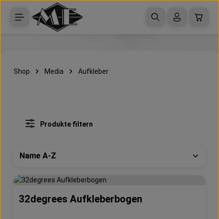
Zum Hauptinhalt springen
Waren
Shop
Media
Aufkleber
Produkte filtern
32degrees Aufkleberbogen
Durchschnittliche 