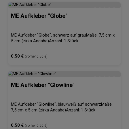
bringen. Größentechnisch passt er zwischen
Augencover und Backcap 4) Vinyl Aufkleber am
Markierer festdrücken. Durch erwärmen kann die
ME Aufkleber "Globe"
Durchschnittliche 
Bindung verbessert werden, was die Haltbarkeit des
Aufklebers erhöht.5) Trägerschicht vorsichtig
entfernen, dabei Sorge dafür tragen das er Vinyl
Aufkleber auf dem Markierer bleibt.
ME Aufkleber "Globe", schwarz auf grauMaße: 7,5 cm x
5 cm (zirka Angabe)Anzahl: 1 Stück
Regulärer Preis:
0,50 €
(vorher 0,50 €)
ME Aufkleber "Glowline"
Durchschnittliche 
ME Aufkleber "Glowline", blau/weiß auf schwarzMaße:
7,5 cm x 5 cm (zirka Angabe)Anzahl: 1 Stück
Regulärer Preis:
0,50 €
(vorher 0,50 €)