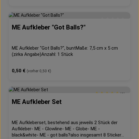
ME Aufkleber "Got Balls?"
Durchschnittliche 
ME Aufkleber "Got Balls?", buntMaße: 7,5 cm x 5 cm
(zirka Angabe)Anzahl: 1 Stück
Regulärer Preis:
0,50 €
(vorher 0,50 €)
(2)
ME Aufkleber Set
Durchschnittliche Bew
ME Aufkleberset, bestehend aus jeweils 2 Stück der
Aufkleber- ME - Glowline- ME - Globe- ME -
black&white- ME - got balls?also insgesamt 8 Sticker