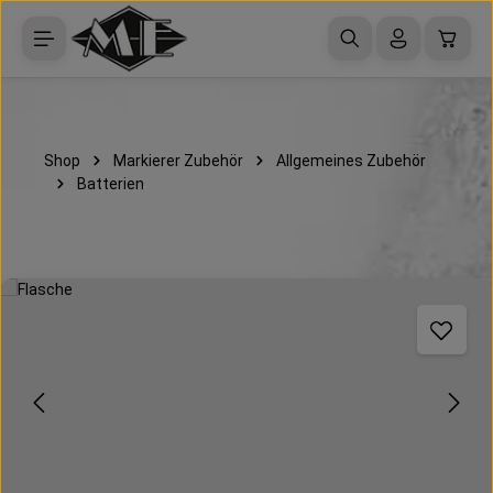
Zum Hauptinhalt springen
Waren
Shop
Markierer Zubehör
Allgemeines Zubehör
Batterien
dergalerie überspringen