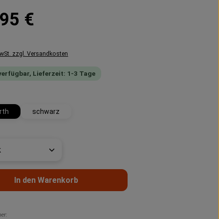
reis:
95 €
MwSt. zzgl. Versandkosten
verfügbar, Lieferzeit: 1-3 Tage
swählen
rth
schwarz
t Anzahl: Gib den gewünschten Wert ein 
In den Warenkorb
er: