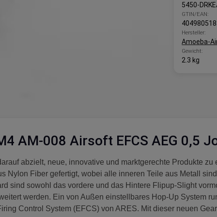
5450-DRK
GTIN/EAN:
404980518
Hersteller:
Amoeba-Ai
Gewicht:
2.3 kg
4 AM-008 Airsoft EFCS AEG 0,5 Jou
auf abzielt, neue, innovative und marktgerechte Produkte zu 
 Nylon Fiber gefertigt, wobei alle inneren Teile aus Metall sin
 sind sowohl das vordere und das Hintere Flipup-Slight vormon
weitert werden. Ein von Außen einstellbares Hop-Up System run
ic Firing Control System (EFCS) von ARES. Mit dieser neuen Gea