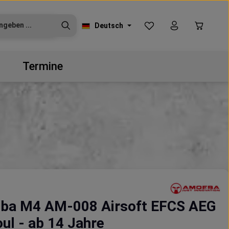
Du hast 0 Produkte auf
Warenko
Deutsch
Termine
ba M4 AM-008 Airsoft EFCS AEG
oul - ab 14 Jahre