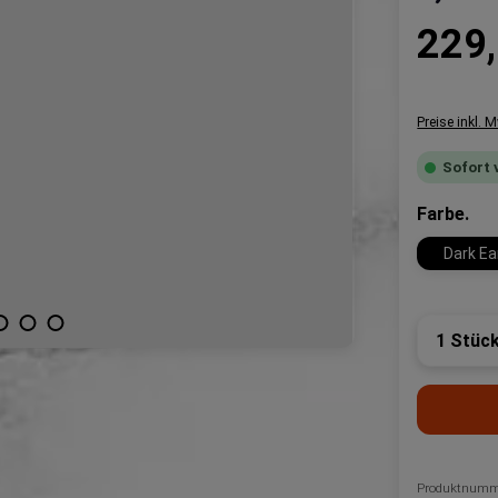
Regulärer P
229,
Preise inkl. 
Sofort 
au
Farbe.
Dark Ea
Produk
Produktnumm