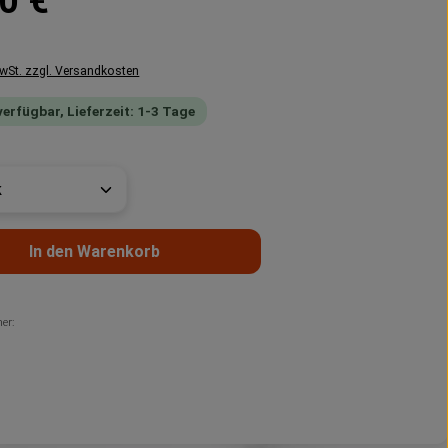
0 €
MwSt. zzgl. Versandkosten
verfügbar, Lieferzeit: 1-3 Tage
t Anzahl: Gib den gewünschten Wert ein 
In den Warenkorb
er: