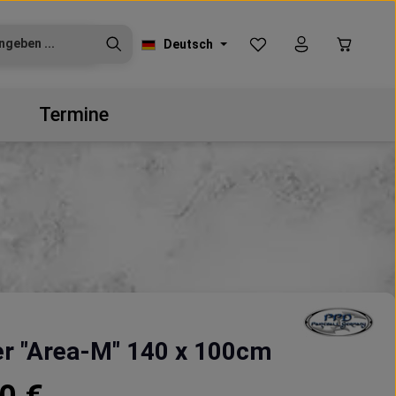
Du hast 0 Produkte auf
Warenko
Deutsch
Termine
r "Area-M" 140 x 100cm
reis: