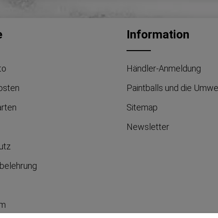
e
Information
to
Händler-Anmeldung
osten
Paintballs und die Umwe
arten
Sitemap
Newsletter
utz
belehrung
um