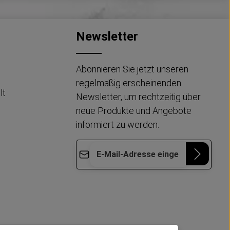
Newsletter
Abonnieren Sie jetzt unseren
regelmäßig erscheinenden
lt
Newsletter, um rechtzeitig über
neue Produkte und Angebote
informiert zu werden.
E-Mail-Adresse*
Die mit einem Stern (*) markierten Felder
Datenschutz
Diese Seite ist durch reCAPTCHA geschützt
sind Pflichtfelder.
und es gelten die
Datenschutzrichtlinie
und
Ich habe die
Nutzungsbedingungen
.
Datenschutzbestimmungen
zur
Kenntnis genommen und die
AGB
gelesen und bin mit ihnen