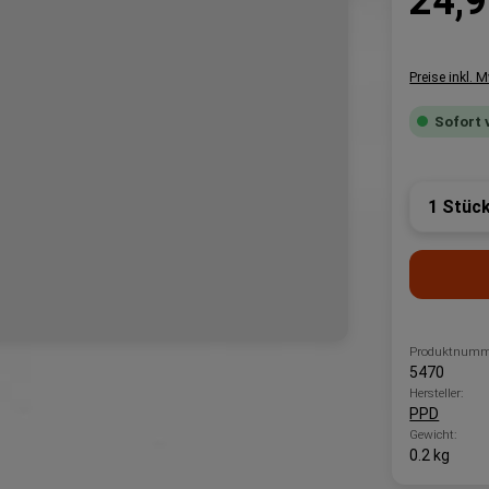
24,9
Preise inkl. 
Sofort 
Produk
Produktnumm
5470
Hersteller:
PPD
Gewicht:
0.2 kg