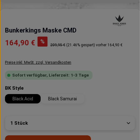
Bunkerkings Maske CMD
Verkaufspreis:
%
164,90 €
Regulärer Preis:
209,95 €
(21.46% gespart)
vorher 164,90 €
Preise inkl. MwSt. zzgl. Versandkosten
Sofort verfügbar, Lieferzeit: 1-3 Tage
auswählen
BK Style
Black Acid
Black Samurai
Produkt Anzahl: Gib den gewünschten Wert ein oder 