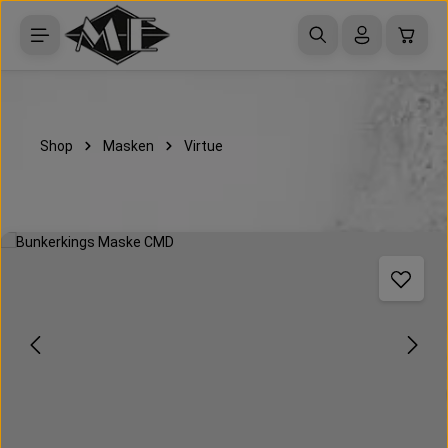
Zum Hauptinhalt springen
Waren
Shop
Masken
Virtue
Bildergalerie überspringen