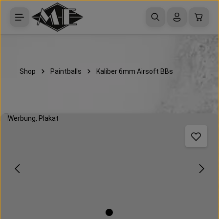
Zum Hauptinhalt springen
Waren
Shop
Paintballs
Kaliber 6mm Airsoft BBs
Bildergalerie überspringen