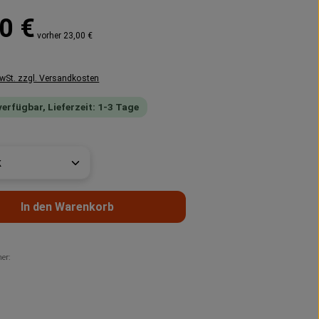
reis:
0 €
vorher 23,00 €
MwSt. zzgl. Versandkosten
verfügbar, Lieferzeit: 1-3 Tage
t Anzahl: Gib den gewünschten Wert ein 
In den Warenkorb
er: