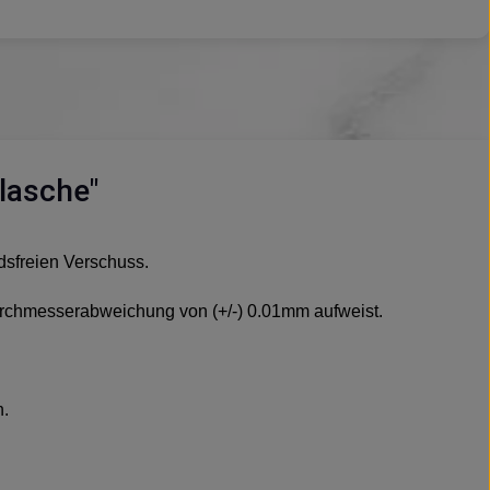
lasche"
dsfreien Verschuss.
Durchmesserabweichung von (+/-) 0.01mm aufweist.
n.