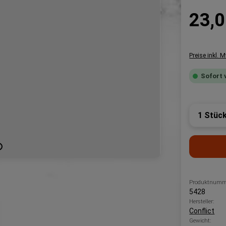
Regulärer P
23,0
Preise inkl. 
Sofort 
Produk
Produktnumm
5428
Hersteller:
Conflict
Gewicht: