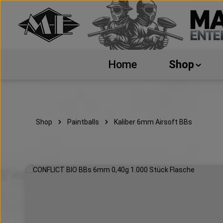
 Hauptinhalt springen
Zur Suche springen
Zur Hauptnavigation springen
Home
Shop
Shop
Paintballs
Kaliber 6mm Airsoft BBs
Bildergalerie überspringen