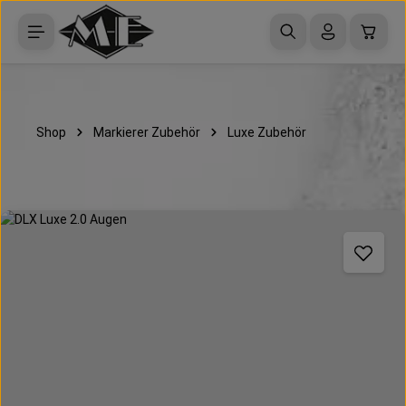
Zum Hauptinhalt springen
Waren
Shop
Markierer Zubehör
Luxe Zubehör
Bildergalerie überspringen