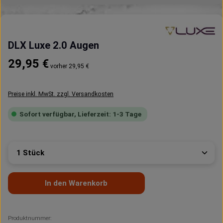
DLX Luxe 2.0 Augen
Regulärer Preis:
29,95 €
vorher 29,95 €
Preise inkl. MwSt. zzgl. Versandkosten
Sofort verfügbar, Lieferzeit: 1-3 Tage
Produkt Anzahl: Gib den gewünschten Wert ein oder 
In den Warenkorb
Produktnummer: