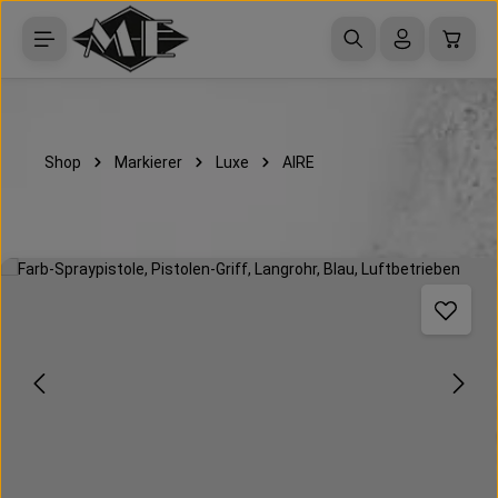
Zum Hauptinhalt springen
Waren
Shop
Markierer
Luxe
AIRE
Bildergalerie überspringen