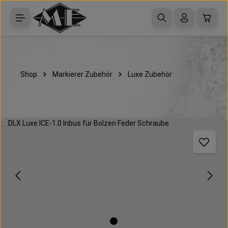
Zum Hauptinhalt springen
Waren
Shop
Markierer Zubehör
Luxe Zubehör
Bildergalerie überspringen