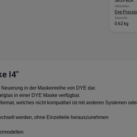
3853-BLK
Hersteller:
Dye Precis
Gewicht:
0.62 kg
e I4"
ge Neuerung in der Maskenreihe von DYE dar.
elglas in einer DYE Maske verfügbar.
format, welches nicht kompatibel ist mit anderen Systemen oder
echselt werden, ohne Einzelteile herauszunehmen
germodellen