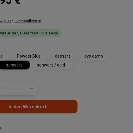
95 €
MwSt. zzgl. Versandkosten
verfügbar, Lieferzeit: 1-3 Tage
swählen
rd
Powder Blue
dessert
dye camo
schwarz
schwarz / gold
t Anzahl: Gib den gewünschten Wert ein 
In den Warenkorb
er: