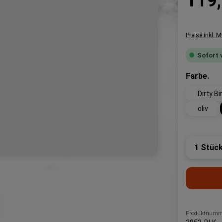
119,
Preise inkl. 
Sofort 
au
Farbe.
Dirty Bi
oliv
Produk
Produktnumm