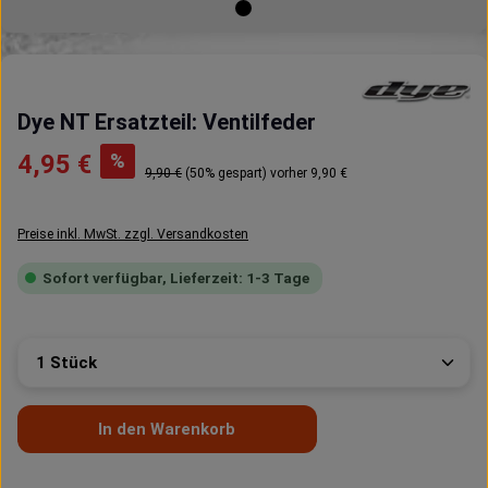
Dye NT Ersatzteil: Ventilfeder
Verkaufspreis:
%
4,95 €
Regulärer Preis:
9,90 €
(50% gespart)
vorher 9,90 €
Preise inkl. MwSt. zzgl. Versandkosten
Sofort verfügbar, Lieferzeit: 1-3 Tage
Produkt Anzahl: Gib den gewünschten Wert ein oder 
In den Warenkorb