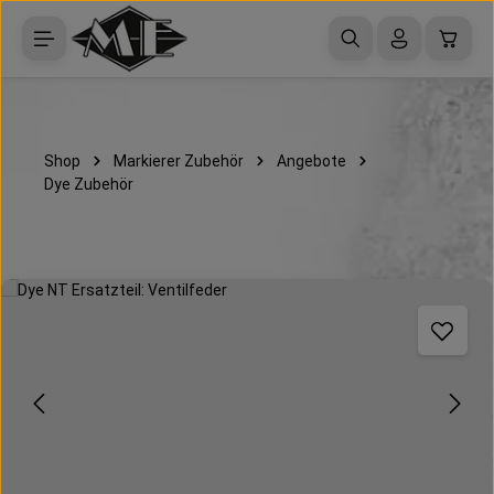
Zum Hauptinhalt springen
Waren
Shop
Markierer Zubehör
Angebote
Dye Zubehör
Bildergalerie überspringen