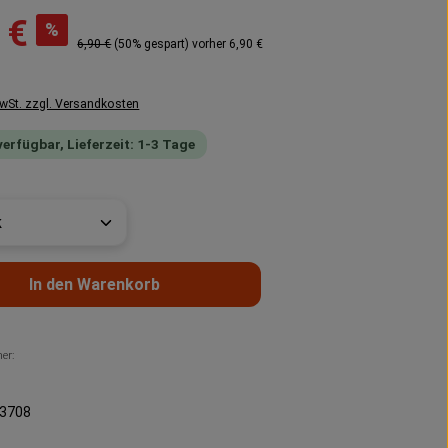
eis:
 €
%
Regulärer Preis:
6,90 €
(50% gespart)
vorher 6,90 €
MwSt. zzgl. Versandkosten
verfügbar, Lieferzeit: 1-3 Tage
t Anzahl: Gib den gewünschten Wert ein 
In den Warenkorb
er:
3708