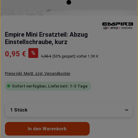
Empire Mini Ersatzteil: Abzug
Einstellschraube, kurz
Verkaufspreis:
%
0,95 €
Regulärer Preis:
1,90 €
(50% gespart)
vorher 1,90 €
Preise inkl. MwSt. zzgl. Versandkosten
Sofort verfügbar, Lieferzeit: 1-3 Tage
Produkt Anzahl: Gib den gewünschten Wert ein oder 
In den Warenkorb