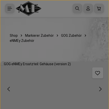
Zum Hauptinhalt springen
Waren
Shop
Markierer Zubehör
GOG Zubehör
eNMEy Zubehör
Bildergalerie überspringen