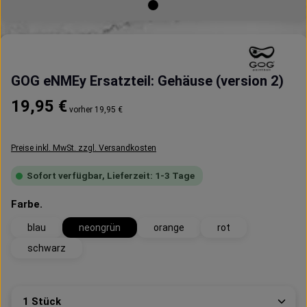
GOG eNMEy Ersatzteil: Gehäuse (version 2)
Regulärer Preis:
19,95 €
vorher 19,95 €
Preise inkl. MwSt. zzgl. Versandkosten
Sofort verfügbar, Lieferzeit: 1-3 Tage
auswählen
Farbe.
blau
neongrün
orange
rot
schwarz
Produkt Anzahl: Gib den gewünschten Wert ein oder 