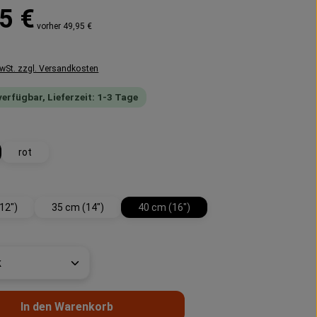
reis:
5 €
vorher 49,95 €
MwSt. zzgl. Versandkosten
verfügbar, Lieferzeit: 1-3 Tage
swählen
rot
wählen
12")
35 cm (14")
40 cm (16")
t Anzahl: Gib den gewünschten Wert ein 
In den Warenkorb