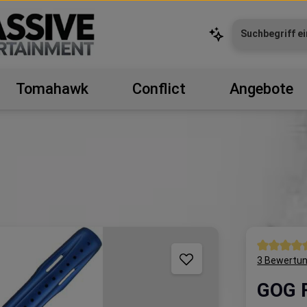
Tomahawk
Conflict
Angebote
Durchschni
3 Bewertu
GOG F