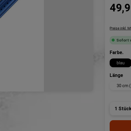
Regulärer P
49,9
Preise inkl. 
Sofort 
au
Farbe.
blau
aus
Länge
30 cm (
Produk