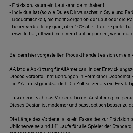
- Präzision, kaum ein Lauf kann da mithalten!
- Individualität (so wie Du es Dir wünschst in Style und Fa
- Bequemlichkeit, nie mehr Sorgen ob der Lauf oder die Pa
- hoher Verbreitungsgrad, über 50% aller Turnierspieler h
- erweiterbar, oft wird mit einem Lauf begonnen, wenn ma
Bei dem hier vorgestellten Produkt handelt es sich um ein 
AA ist die Abkürzung für AllAmerican, in der Entwicklungsz
Dieses Vorderteil hat Bohrungen in Form einer Doppelhelix,
Ein AA-Tip ist grundsätzlich 0,5 Zoll kürzer als ein Freak Ti
Freak nennt sich das Vorderteil in der Ausführung mit g
Dieses Design ist moderner und passt optisch besser zu d
Die Länge des Vorderteils ist ein Faktor der zur Präzision b
Üblicherweise sind 14" Läufe für alle Spieler der Standar