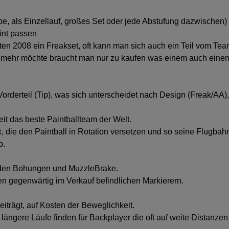
rbe, als Einzellauf, großes Set oder jede Abstufung dazwischen)
int passen
atten 2008 ein Freakset, oft kann man sich auch ein Teil vom T
n mehr möchte braucht man nur zu kaufen was einem auch einen
Vorderteil (Tip), was sich unterscheidet nach Design (Freak/AA
eit das beste Paintballteam der Welt.
 die den Paintball in Rotation versetzen und so seine Flugbahn 
p.
eraden Bohungen und MuzzleBrake.
en gegenwärtig im Verkauf befindlichen Markierern.
eiträgt, auf Kosten der Beweglichkeit.
d, längere Läufe finden für Backplayer die oft auf weite Distan