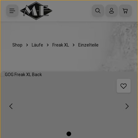
Zum Hauptinhalt springen
Waren
Shop
Läufe
Freak XL
Einzelteile
Bildergalerie überspringen