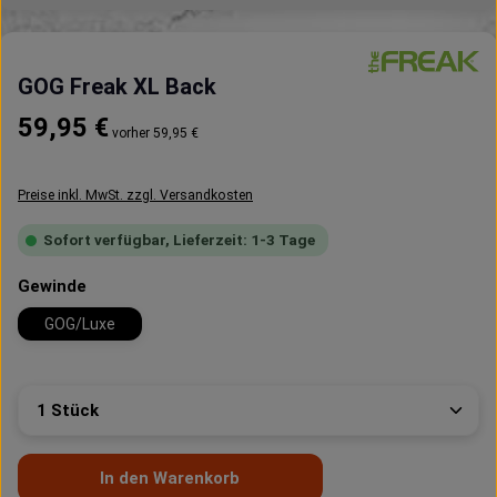
GOG Freak XL Back
Regulärer Preis:
59,95 €
vorher 59,95 €
Preise inkl. MwSt. zzgl. Versandkosten
Sofort verfügbar, Lieferzeit: 1-3 Tage
auswählen
Gewinde
GOG/Luxe
Produkt Anzahl: Gib den gewünschten Wert ein oder 
In den Warenkorb