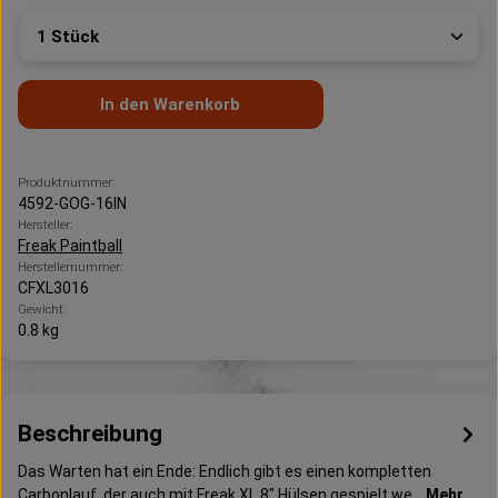
Produkt Anzahl: Gib den gewünschten Wert ein oder 
In den Warenkorb
Produktnummer:
4592-GOG-16IN
Hersteller:
Freak Paintball
Herstellernummer:
CFXL3016
Gewicht:
0.8 kg
Beschreibung
Das Warten hat ein Ende: Endlich gibt es einen kompletten
Carbonlauf, der auch mit Freak XL 8" Hülsen gespielt we…
Mehr