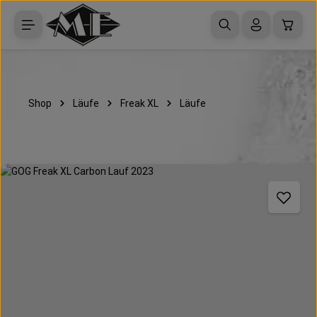
Zum Hauptinhalt springen
Waren
Shop
Läufe
Freak XL
Läufe
Bildergalerie überspringen