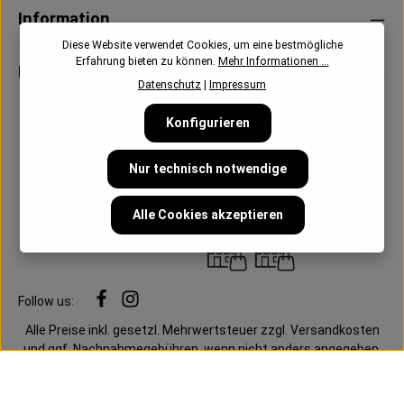
Information
Diese Website verwendet Cookies, um eine bestmögliche
Erfahrung bieten zu können.
Mehr Informationen ...
Newsletter
Datenschutz
|
Impressum
Konfigurieren
Nur technisch notwendige
Alle Cookies akzeptieren
Follow us:
Alle Preise inkl. gesetzl. Mehrwertsteuer zzgl.
Versandkosten
und ggf. Nachnahmegebühren, wenn nicht anders angegeben.
Cookie-Einstellungen
Datenschutz
AGB
Impressum
Mein Konto