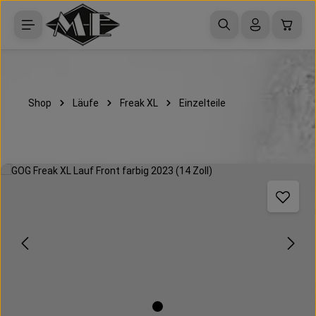
Zum Hauptinhalt springen
Waren
Shop
Läufe
Freak XL
Einzelteile
Bildergalerie überspringen