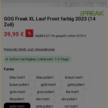
GOG Freak XL Lauf Front farbig 2023 (14
Zoll)
Verkaufspreis:
%
39,95 €
Regulärer Preis:
54,95 €
(27.3% gespart)
vorher 39,95 €
Preise inkl. MwSt. zzgl. Versandkosten
Sofort verfügbar, Lieferzeit: 1-3 Tage
auswählen
Farbe
blau matt
blau poliert
braun matt
braun poliert
gold matt
gold poliert
grün matt
grün poliert
lila matt
lila poliert
oliv matt
oliv poliert
pink matt
pink poliert
rot matt