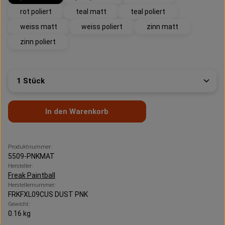
rot poliert
teal matt
teal poliert
weiss matt
weiss poliert
zinn matt
zinn poliert
Produkt Anzahl: Gib den gewünschten Wert ein oder 
In den Warenkorb
Produktnummer:
5509-PNKMAT
Hersteller:
Freak Paintball
Herstellernummer:
FRKFXL09CUS DUST PNK
Gewicht:
0.16 kg