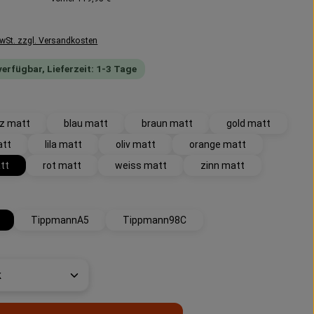
MwSt. zzgl. Versandkosten
verfügbar, Lieferzeit: 1-3 Tage
wählen
z matt
blau matt
braun matt
gold matt
att
lila matt
oliv matt
orange matt
tt
rot matt
weiss matt
zinn matt
uswählen
TippmannA5
Tippmann98C
t Anzahl: Gib den gewünschten Wert ein 