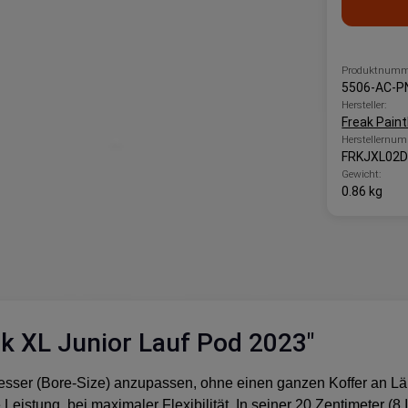
Produktnumm
5506-AC-
Hersteller:
Freak Paint
Herstellernum
FRKJXL02
Gewicht:
0.86 kg
k XL Junior Lauf Pod 2023"
hmesser (Bore-Size) anzupassen, ohne einen ganzen Koffer an 
Leistung, bei maximaler Flexibilität. In seiner 20 Zentimeter (8