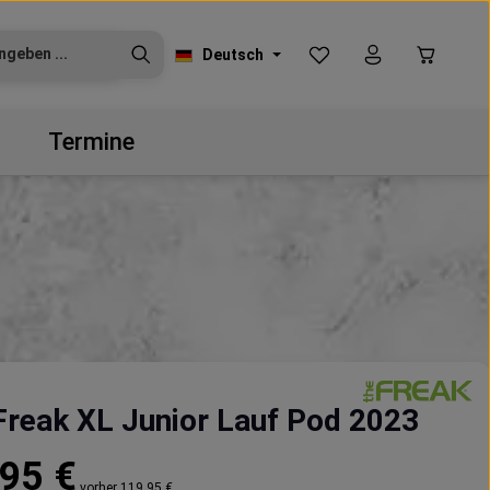
Du hast 0 Produkte auf
Warenko
Deutsch
Termine
reak XL Junior Lauf Pod 2023
reis:
95 €
vorher 119,95 €