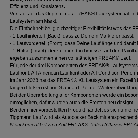
Effizienz und Konsistenz.
Vertraut auf das Original, das FREAK® Laufsystem hat in
Laufsystem am Markt.
Die Einfachheit bei gleichzeitiger Flexibilität ist was d
- 1 Laufhinterteil (Back), dass zu Deinem Markierer passt,
- 1 Laufvorderteil (Front), dass Deine Lauflänge und damit
- 1 Hülse (Insert), deren Innendurchmesser auf den Paintb
ergeben zusammen einen vollständigen FREAK® Lauf.
Für jede der drei Komponenten des FREAK® Laufsystems gi
Lauffront, All American Lauffront oder All Condition Perfo
Im Jahr 2023 hat das FREAK® XL Laufsystem ein Facelift 
langen Hülsen ist nun Standard. Bei der Weiterentwicklu
Bei der Überarbeitung aller Komponenten wurde ein beson
ermöglichen, dafür wurden auch die Fronten neu designt.
Bei dem hier vorgestellten Produkt handelt es sich um eine
Tippmann Lauf wird als Autococker Back mit entsprechende
Nicht kompatibel zu 5 Zoll FREAK® Teilen (Classic FRE