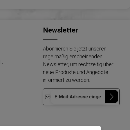
Newsletter
Abonnieren Sie jetzt unseren
regelmäßig erscheinenden
lt
Newsletter, um rechtzeitig über
neue Produkte und Angebote
informiert zu werden.
E-Mail-Adresse*
Die mit einem Stern (*) markierten Felder
Datenschutz
Diese Seite ist durch reCAPTCHA geschützt
sind Pflichtfelder.
und es gelten die
Datenschutzrichtlinie
und
Ich habe die
Nutzungsbedingungen
.
Datenschutzbestimmungen
zur