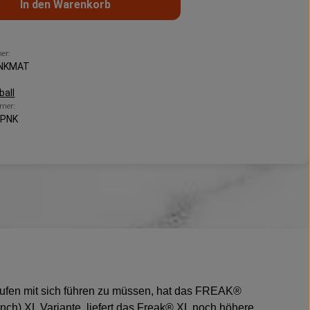
In den Warenkorb
er:
PNKMAT
ball
mer:
DPNK
Läufen mit sich führen zu müssen, hat das FREAK®
 Inch) XL Variante, liefert das Freak® XL noch höhere