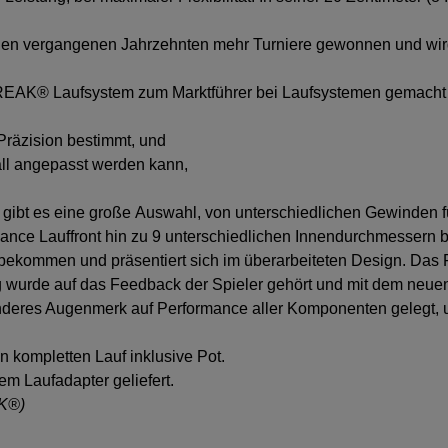
 den vergangenen Jahrzehnten mehr Turniere gewonnen und wird 
as FREAK® Laufsystem zum Marktführer bei Laufsystemen gemacht 
 Präzision bestimmt, und
all angepasst werden kann,
bt es eine große Auswahl, von unterschiedlichen Gewinden für
rmance Lauffront hin zu 9 unterschiedlichen Innendurchmessern 
bekommen und präsentiert sich im überarbeiteten Design. Das 
ng wurde auf das Feedback der Spieler gehört und mit dem neu
deres Augenmerk auf Performance aller Komponenten gelegt, um
n kompletten Lauf inklusive Pot.
m Laufadapter geliefert.
AK®)