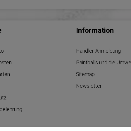
e
Information
to
Händler-Anmeldung
osten
Paintballs und die Umwe
arten
Sitemap
Newsletter
utz
belehrung