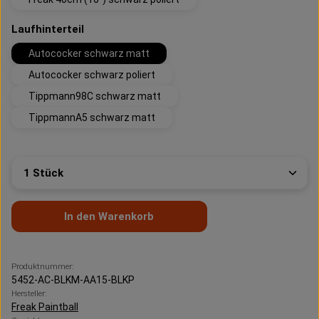
auswählen
Laufhinterteil
Autococker schwarz matt
Autococker schwarz poliert
Tippmann98C schwarz matt
TippmannA5 schwarz matt
Produkt Anzahl: Gib den gewünschten Wert ein oder 
In den Warenkorb
Produktnummer:
5452-AC-BLKM-AA15-BLKP
Hersteller:
Freak Paintball