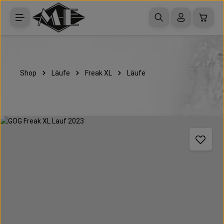
Zum Hauptinhalt springen
Waren
Shop
Läufe
Freak XL
Läufe
Bildergalerie überspringen