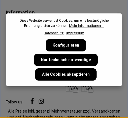
Information
Diese Website verwendet Cookies, um eine bestmögliche
Erfahrung bieten zu können.
Mehr Informationen ...
Newsletter
Datenschutz
|
Impressum
Konfigurieren
Nur technisch notwendige
Alle Cookies akzeptieren
Follow us:
Alle Preise inkl. gesetzl. Mehrwertsteuer zzgl.
Versandkosten
und ggf. Nachnahmegebühren, wenn nicht anders angegeben.
Cookie-Einstellungen
Datenschutz
AGB
Impressum
Mein Konto