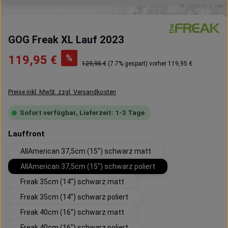
GOG Freak XL Lauf 2023
Verkaufspreis:
%
119,95 €
Regulärer Preis:
129,95 €
(7.7% gespart)
vorher 119,95 €
Preise inkl. MwSt. zzgl. Versandkosten
Sofort verfügbar, Lieferzeit: 1-3 Tage
auswählen
Lauffront
AllAmerican 37,5cm (15'') schwarz matt
AllAmerican 37,5cm (15'') schwarz poliert
Freak 35cm (14'') schwarz matt
Freak 35cm (14'') schwarz poliert
Freak 40cm (16'') schwarz matt
Freak 40cm (16'') schwarz poliert