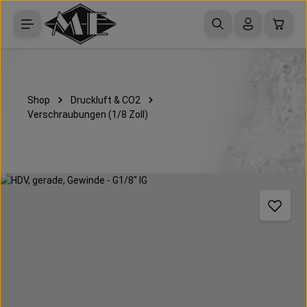
Zum Hauptinhalt springen
Waren
Shop
Druckluft & CO2
Verschraubungen (1/8 Zoll)
Bildergalerie überspringen