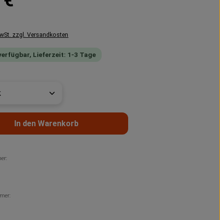
 €
MwSt. zzgl. Versandkosten
verfügbar, Lieferzeit: 1-3 Tage
t Anzahl: Gib den gewünschten Wert ein 
In den Warenkorb
er:
mer: