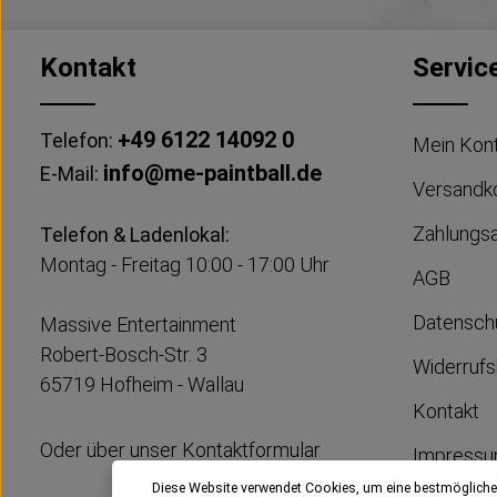
Kontakt
Servic
+49 6122 14092 0
Telefon:
Mein Kon
info@me-paintball.de
E-Mail:
Versandk
Zahlungs
Telefon & Ladenlokal:
Montag - Freitag 10:00 - 17:00 Uhr
AGB
Datensch
Massive Entertainment
Robert-Bosch-Str. 3
Widerrufs
65719 Hofheim - Wallau
Kontakt
Oder über unser
Kontaktformular
Impress
Diese Website verwendet Cookies, um eine bestmögliche