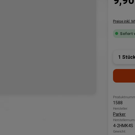
9,90
Preise inkl. 
Sofort 
Produk
Produktnumm
1588
Hersteller:
Parker
Herstellernum
4-2HMK4S
Gewicht: