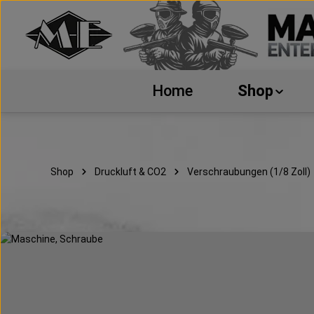
 Hauptinhalt springen
Zur Suche springen
Zur Hauptnavigation springen
Home
Shop
Shop
Druckluft & CO2
Verschraubungen (1/8 Zoll)
Bildergalerie überspringen