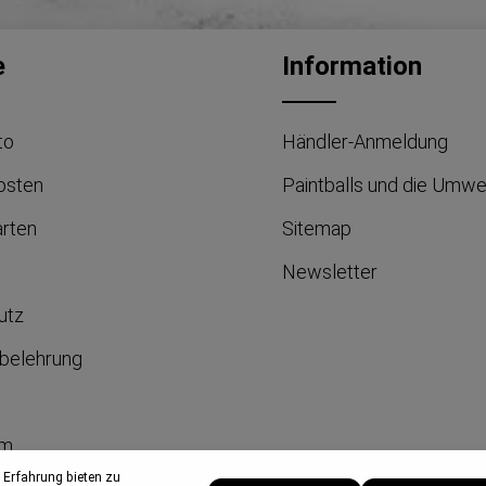
e
Information
to
Händler-Anmeldung
osten
Paintballs und die Umwe
arten
Sitemap
Newsletter
utz
belehrung
um
 Erfahrung bieten zu