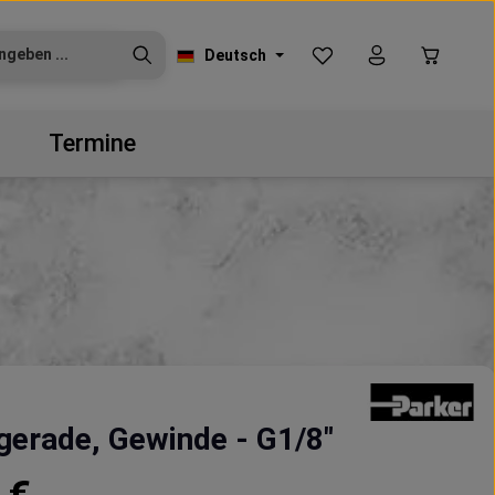
Du hast 0 Produkte auf
Warenko
Deutsch
Termine
gerade, Gewinde - G1/8"
reis: