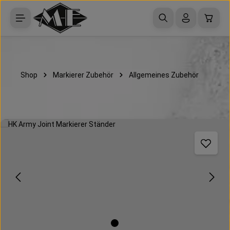
Zum Hauptinhalt springen
Waren
Shop
Markierer Zubehör
Allgemeines Zubehör
Bildergalerie überspringen