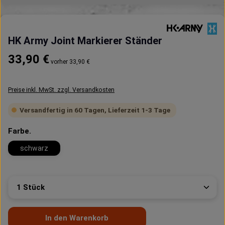
HK Army Joint Markierer Ständer
Regulärer Preis:
33,90 €
vorher 33,90 €
Preise inkl. MwSt. zzgl. Versandkosten
Versandfertig in 60 Tagen, Lieferzeit 1-3 Tage
auswählen
Farbe.
schwarz
Produkt Anzahl: Gib den gewünschten Wert ein oder 
In den Warenkorb