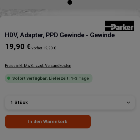
HDV, Adapter, PPD Gewinde - Gewinde
Regulärer Preis:
19,90 €
vorher 19,90 €
Preise inkl. MwSt. zzgl. Versandkosten
Sofort verfügbar, Lieferzeit: 1-3 Tage
Produkt Anzahl: Gib den gewünschten Wert ein oder 
In den Warenkorb