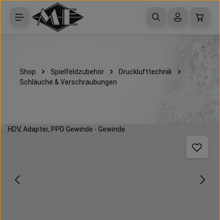
Zum Hauptinhalt springen
Waren
Shop
Spielfeldzubehör
Drucklufttechnik
Schläuche & Verschraubungen
Bildergalerie überspringen