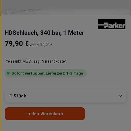
HDSchlauch, 340 bar, 1 Meter
Regulärer Preis:
79,90 €
vorher 79,90 €
Preise inkl. MwSt. zzgl. Versandkosten
Sofort verfügbar, Lieferzeit: 1-3 Tage
Produkt Anzahl: Gib den gewünschten Wert ein oder 
In den Warenkorb