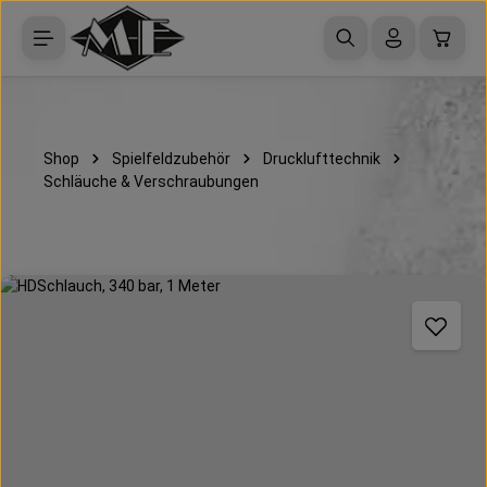
Zum Hauptinhalt springen
Waren
Shop
Spielfeldzubehör
Drucklufttechnik
Schläuche & Verschraubungen
Bildergalerie überspringen