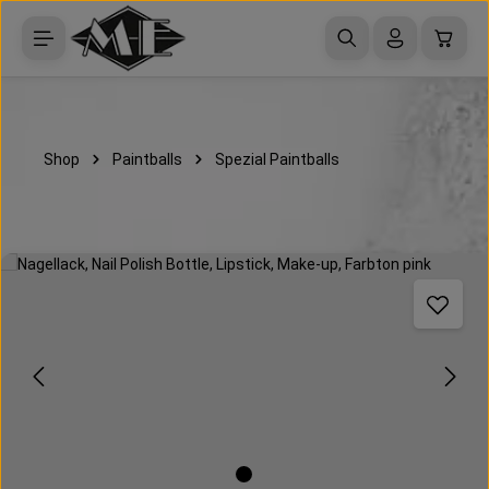
Zum Hauptinhalt springen
Waren
Shop
Paintballs
Spezial Paintballs
Bildergalerie überspringen