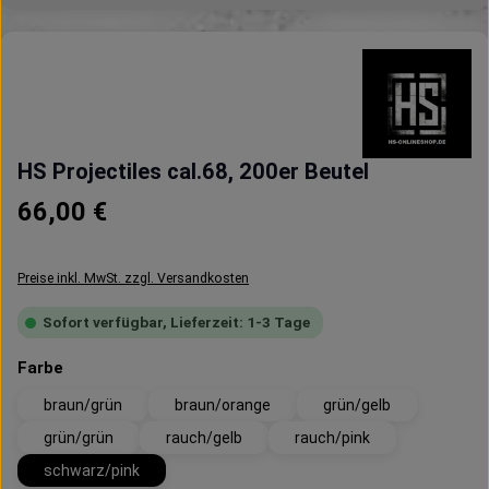
HS Projectiles cal.68, 200er Beutel
Regulärer Preis:
66,00 €
Preise inkl. MwSt. zzgl. Versandkosten
Sofort verfügbar, Lieferzeit: 1-3 Tage
auswählen
Farbe
braun/grün
braun/orange
grün/gelb
grün/grün
rauch/gelb
rauch/pink
schwarz/pink