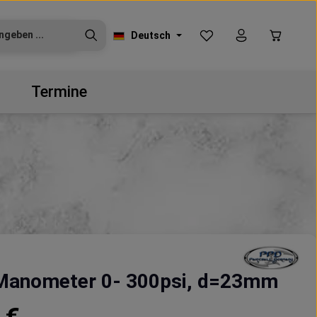
Du hast 0 Produkte auf
Warenko
Deutsch
Termine
 Manometer 0- 300psi, d=23mm
reis: