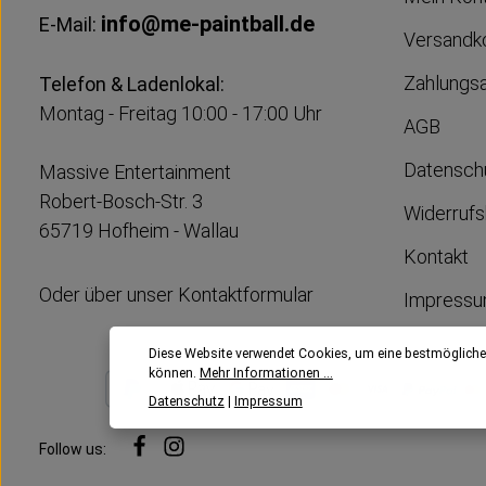
info@me-paintball.de
E-Mail:
Versandk
Zahlungs
Telefon & Ladenlokal:
Montag - Freitag 10:00 - 17:00 Uhr
AGB
Datensch
Massive Entertainment
Robert-Bosch-Str. 3
Widerrufs
65719 Hofheim - Wallau
Kontakt
Oder über unser
Kontaktformular
Impress
Diese Website verwendet Cookies, um eine bestmögliche
können.
Mehr Informationen ...
Datenschutz
|
Impressum
Follow us: