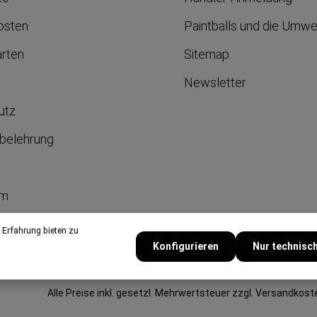
osten
Paintballs und die Umwe
arten
Sitemap
Newsletter
utz
belehrung
um
 Erfahrung bieten zu
Konfigurieren
Nur technisc
Alle Preise inkl. gesetzl. Mehrwertsteuer zzgl.
Versandkost