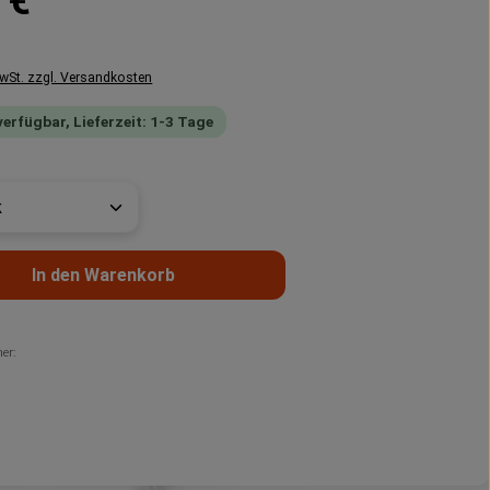
 €
MwSt. zzgl. Versandkosten
verfügbar, Lieferzeit: 1-3 Tage
t Anzahl: Gib den gewünschten Wert ein 
In den Warenkorb
er: