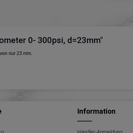
ometer 0- 300psi, d=23mm"
von nur 23 mm.
e
Information
to
Händler-Anmeldung