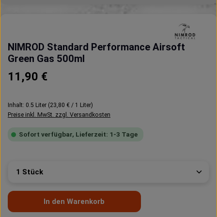
NIMROD Standard Performance Airsoft
Green Gas 500ml
Regulärer Preis:
11,90 €
Inhalt:
0.5 Liter
(23,80 € / 1 Liter)
Preise inkl. MwSt. zzgl. Versandkosten
Sofort verfügbar, Lieferzeit: 1-3 Tage
Produkt Anzahl: Gib den gewünschten Wert ein oder 
In den Warenkorb