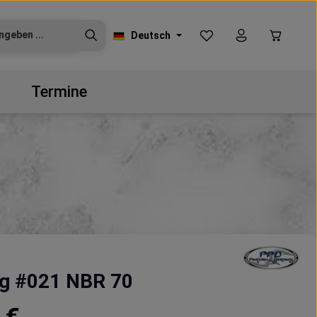
Du hast 0 Produkte auf
Warenko
Deutsch
Termine
g #021 NBR 70
reis: