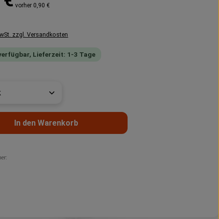
 €
vorher 0,90 €
MwSt. zzgl. Versandkosten
verfügbar, Lieferzeit: 1-3 Tage
t Anzahl: Gib den gewünschten Wert ein 
In den Warenkorb
er: