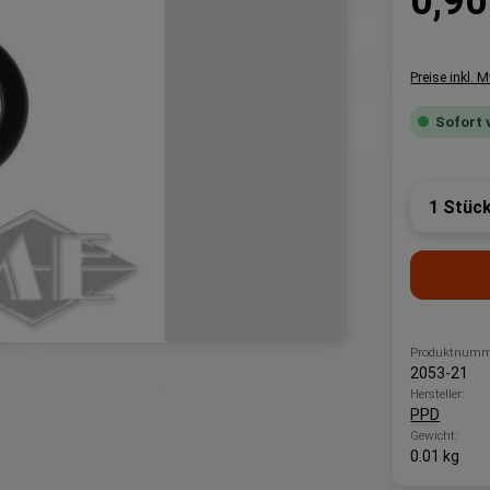
0,90
Preise inkl. 
Sofort 
Produk
Produktnumm
2053-21
Hersteller:
PPD
Gewicht:
0.01 kg