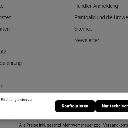
to
Händler-Anmeldung
osten
Paintballs und die Umwe
arten
Sitemap
Newsletter
utz
belehrung
um
 Erfahrung bieten zu
Konfigurieren
Nur technisc
Alle Preise inkl. gesetzl. Mehrwertsteuer zzgl.
Versandkost