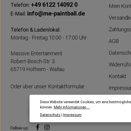
+49 6122 14092 0
Telefon:
Mein Kon
info@me-paintball.de
E-Mail:
Versandk
Zahlungs
Telefon & Ladenlokal:
Montag - Freitag 10:00 - 17:00 Uhr
AGB
Datensch
Massive Entertainment
Robert-Bosch-Str. 3
Widerrufs
65719 Hofheim - Wallau
Kontakt
Oder über unser
Kontaktformular
Impress
Diese Website verwendet Cookies, um eine bestmögliche
können.
Mehr Informationen ...
Datenschutz
|
Impressum
Follow us: