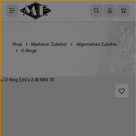
Zum Hauptinhalt springen
Waren
Shop
Markierer Zubehör
Allgemeines Zubehör
O-Ringe
Bildergalerie überspringen