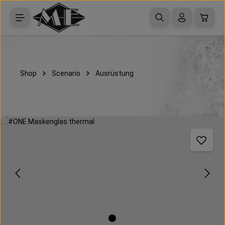
Zum Hauptinhalt springen
Waren
Shop
Scenario
Ausrüstung
Bildergalerie überspringen