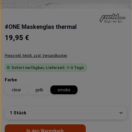
#ONE Maskenglas thermal
Regulärer Preis:
19,95 €
Preise inkl. MwSt. zzgl. Versandkosten
Sofort verfügbar, Lieferzeit: 1-3 Tage
auswählen
Farbe
clear
gelb
smoke
Produkt Anzahl: Gib den gewünschten Wert ein oder 
In den Warenkorb