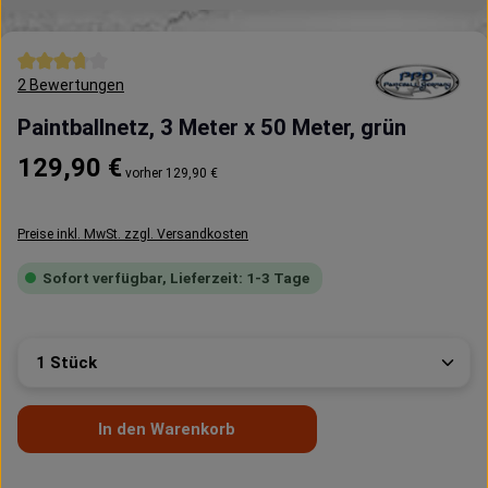
Durchschnittliche Bewertung von 3.75 von 5 Sternen
2 Bewertungen
Paintballnetz, 3 Meter x 50 Meter, grün
Regulärer Preis:
129,90 €
vorher 129,90 €
Preise inkl. MwSt. zzgl. Versandkosten
Sofort verfügbar, Lieferzeit: 1-3 Tage
Produkt Anzahl: Gib den gewünschten Wert ein oder 
In den Warenkorb