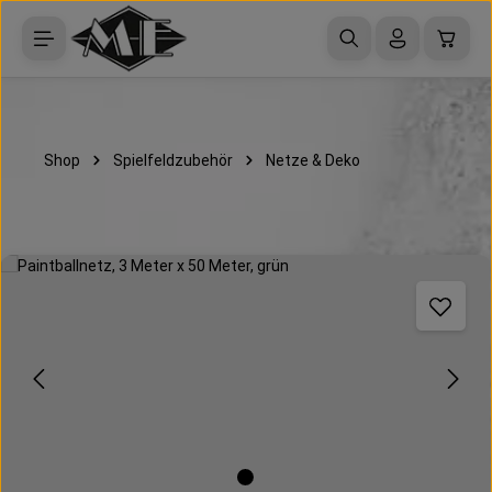
Zum Hauptinhalt springen
Waren
Shop
Spielfeldzubehör
Netze & Deko
Bildergalerie überspringen