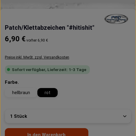
Patch/Klettabzeichen "#hitishit"
Regulärer Preis:
6,90 €
vorher 6,90 €
Preise inkl. MwSt. zzgl. Versandkosten
Sofort verfügbar, Lieferzeit: 1-3 Tage
auswählen
Farbe.
hellbraun
rot
Produkt Anzahl: Gib den gewünschten Wert ein oder 
In den Warenkorb