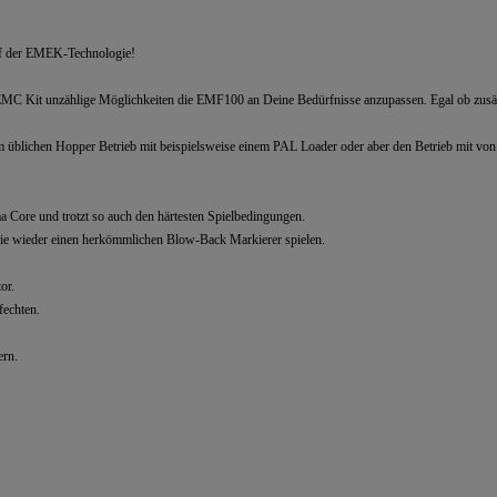
auf der EMEK-Technologie!
MC Kit unzählige Möglichkeiten die EMF100 an Deine Bedürfnisse anzupassen. Egal ob zusätzli
ichen Hopper Betrieb mit beispielsweise einem PAL Loader oder aber den Betrieb mit von 
Core und trotzt so auch den härtesten Spielbedingungen.
ie wieder einen herkömmlichen Blow-Back Markierer spielen.
or.
fechten.
ern.