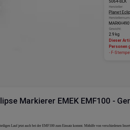
5064-BLK
Hersteller:
Planet Ecli
Herstellernum
MARKH490
Gewicht:
2.9 kg
Dieser Art
Personen g
- F-Stempel
lipse Markierer EMEK EMF100 - Gen
iteiligen Lauf jetzt auch bei der EMF100 zum Einsatz kommt. Mithilfe von verschiedenen Inser