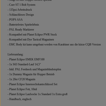
- Cure ST 1 Bolt System
- 135psi Arbeitsdruck
- Schlauchloses Design
- POPS ASA
- Batteriefreies Spielerlebnis
- PAL Ready Markierer
- Kompatibel mit Planet Eclipse PWR Stock
- Kompatibel mit Dye Tactical Magazinen
- EMC Body kit kann umgebaut werden von Karabiner aus die kürze CQB Version
Lieferumfang:
- Planet Eclipse EMEK EMF100
- 1x S63 Standard-Lauf 14,5"
- Inkl. PAL Feedneck und Magazinblindstopfen
- 1x Dummy Magazin für Hopper Betrieb
- 1x 20er CF20 Magazin
- Planet Eclipse Innensechskantschlüssel Set
- Planet Eclipse Fett, 10ml
- Planet Eclipse Laufsocke 1x Standard 1x Extra groß
- Handbuch, englisch