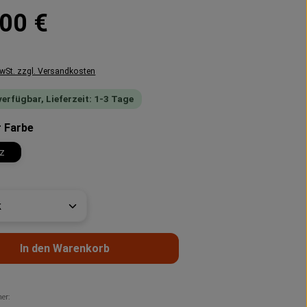
reis:
00 €
MwSt. zzgl. Versandkosten
verfügbar, Lieferzeit: 1-3 Tage
auswählen
r Farbe
z
t Anzahl: Gib den gewünschten Wert ein 
In den Warenkorb
er: