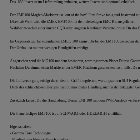
Das .689 Insert ist im Lieferumfang enthalten, weitere Inserts sind optional erhältlich.
Der EMF100 Magfed-Markierer ist "out of the box" First Strike fähig und basierend 
Direkt ab Werk wird die EMEK EMF100 mit dem vielseitigen EMC Kit ausgeliefert.
Wählbar zwischen einer kurzen CQB oder längeren Karabiner Variante, bringt Dir das E
Im Gegensatz zur herkömmlichen EMEK 100 kannst Du bei der EMF100 zwischen dem übl
Der Umbau ist mit nur wenigen Handgriffen erledigt.
Angetrieben wird die MG100 mit dem bewährten, wartungsarmen Planet Eclipse Gamma 
Nachdem Du einmal einen Markierer der EMEK-Plattform geschossen hast, willst Du n
Die Luftversorgung erfolgt durch den im Griff integrierten, wartungsarmen SL4 Regulat
Dank des schlauchlosen Designs hast du maximales Handling auch in den hitzigsten Ge
Zusätzlich kannst Du die Handhabung Deiner EMF100 mit dem PWR Airstock verbess
Die Planet Eclipse EMF100 ist in SCHWARZ oder HDEEARTH erhältlich.
Eigenschaften:
- Gamma Core Technologie
- MagFed oder Hopper Betrieb spielbar