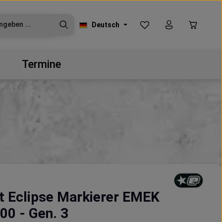
Du hast 0 Produkte auf
Warenko
Deutsch
Termine
t Eclipse Markierer EMEK
0 - Gen. 3