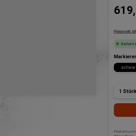
Regulärer P
619,
Preise inkl. 
Sofort 
Markiere
schwar
Produk
Produktnumm