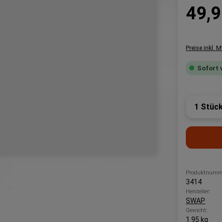
Regulärer P
49,9
Preise inkl. 
Sofort 
Produk
Produktnumm
3414
Hersteller:
SWAP
Gewicht:
1.95 kg