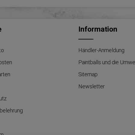
e
Information
to
Händler-Anmeldung
osten
Paintballs und die Umwe
arten
Sitemap
Newsletter
utz
belehrung
um