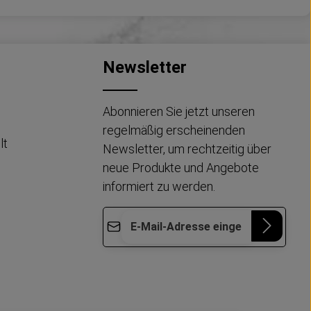
Newsletter
Abonnieren Sie jetzt unseren
regelmäßig erscheinenden
lt
Newsletter, um rechtzeitig über
neue Produkte und Angebote
informiert zu werden.
E-Mail-Adresse*
Die mit einem Stern (*) markierten Felder
Datenschutz
Diese Seite ist durch reCAPTCHA geschützt
sind Pflichtfelder.
und es gelten die
Datenschutzrichtlinie
und
Ich habe die
Nutzungsbedingungen
.
Datenschutzbestimmungen
zur
Kenntnis genommen und die
AGB