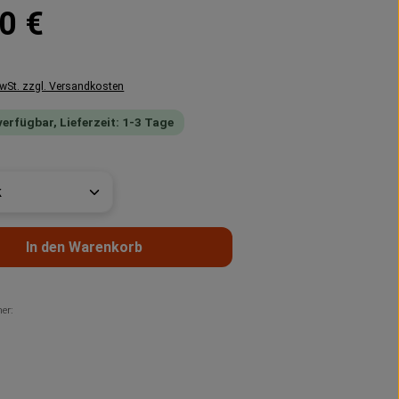
reis:
0 €
MwSt. zzgl. Versandkosten
verfügbar, Lieferzeit: 1-3 Tage
t Anzahl: Gib den gewünschten Wert ein 
In den Warenkorb
er: