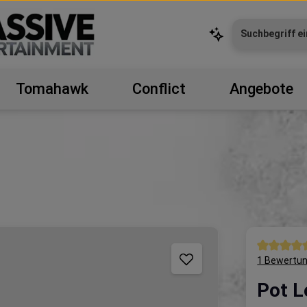
Tomahawk
Conflict
Angebote
Durchschni
1 Bewertu
Pot L