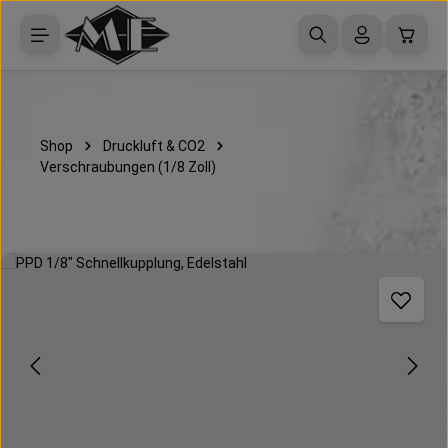
Zum Hauptinhalt springen
Waren
Shop
Druckluft & CO2
Verschraubungen (1/8 Zoll)
Bildergalerie überspringen