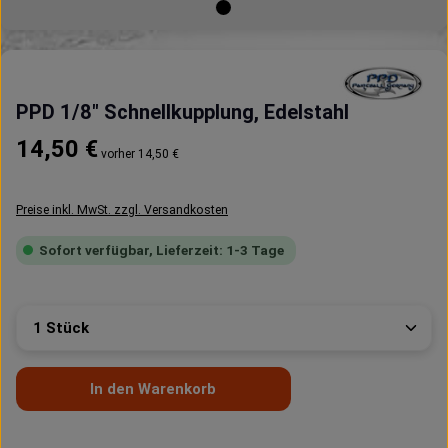
PPD 1/8" Schnellkupplung, Edelstahl
Regulärer Preis:
14,50 €
vorher 14,50 €
Preise inkl. MwSt. zzgl. Versandkosten
Sofort verfügbar, Lieferzeit: 1-3 Tage
Produkt Anzahl: Gib den gewünschten Wert ein oder 
In den Warenkorb