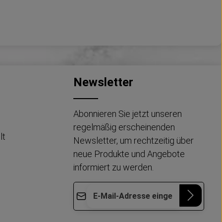
Newsletter
Abonnieren Sie jetzt unseren
regelmäßig erscheinenden
lt
Newsletter, um rechtzeitig über
neue Produkte und Angebote
informiert zu werden.
E-Mail-Adresse*
Die mit einem Stern (*) markierten Felder
Datenschutz
Diese Seite ist durch reCAPTCHA geschützt