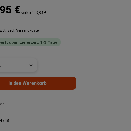
reis:
95 €
vorher 119,95 €
MwSt. zzgl. Versandkosten
verfügbar, Lieferzeit: 1-3 Tage
t Anzahl: Gib den gewünschten Wert ein 
In den Warenkorb
er:
4748