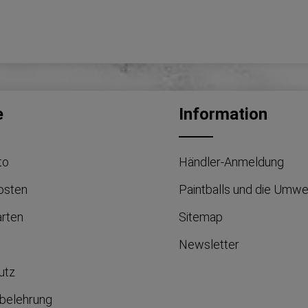
e
Information
to
Händler-Anmeldung
osten
Paintballs und die Umwe
arten
Sitemap
Newsletter
utz
belehrung