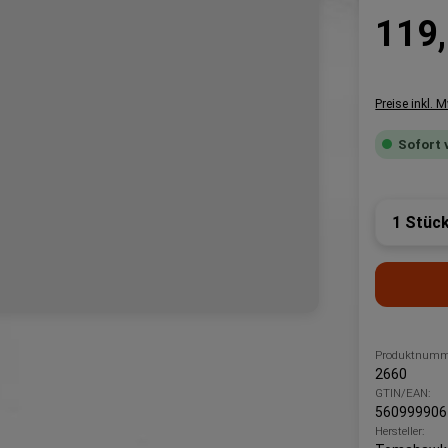
Regulärer P
119,
Preise inkl. 
Sofort 
Produk
Produktnumm
2660
GTIN/EAN:
560999906
Hersteller: