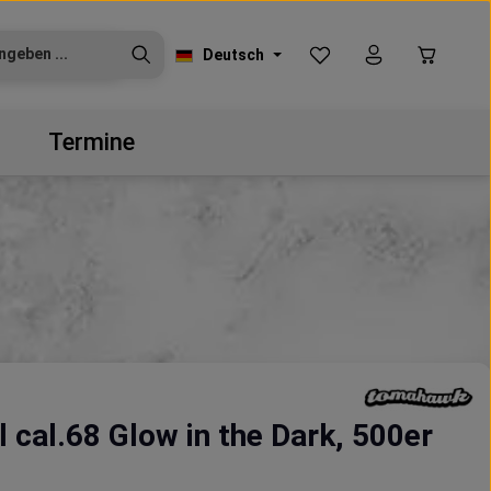
Du hast 0 Produkte auf
Warenko
Deutsch
Termine
l cal.68 Glow in the Dark, 500er