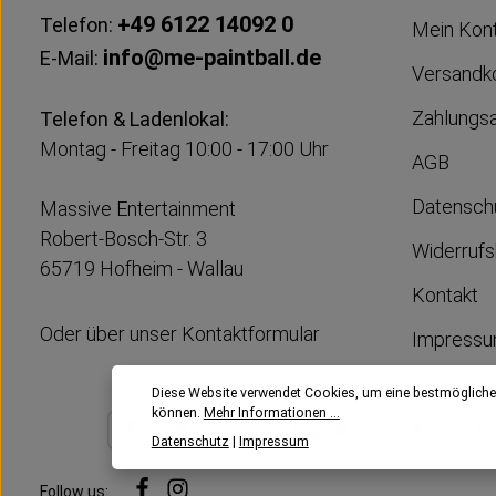
+49 6122 14092 0
Telefon:
Mein Kon
info@me-paintball.de
E-Mail:
Versandk
Zahlungs
Telefon & Ladenlokal:
Montag - Freitag 10:00 - 17:00 Uhr
AGB
Datensch
Massive Entertainment
Robert-Bosch-Str. 3
Widerrufs
65719 Hofheim - Wallau
Kontakt
Oder über unser
Kontaktformular
Impress
Diese Website verwendet Cookies, um eine bestmögliche
können.
Mehr Informationen ...
Datenschutz
|
Impressum
Follow us: