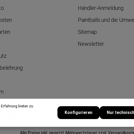
to
Händler-Anmeldung
osten
Paintballs und die Umwe
arten
Sitemap
Newsletter
utz
belehrung
um
 Erfahrung bieten zu
Konfigurieren
Nur technisc
Alle Preise inkl. gesetzl. Mehrwertsteuer zzgl.
Versandkost