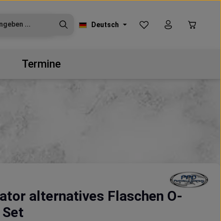
Du hast 0 Produkte auf
Warenko
Deutsch
Termine
ator alternatives Flaschen O-
 Set