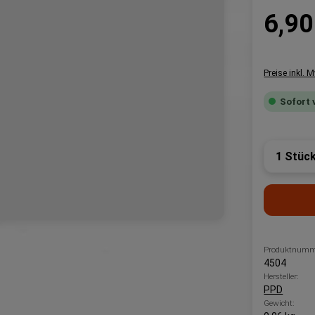
Regulärer P
6,90
Preise inkl. 
Sofort 
Produk
Produktnumm
4504
Hersteller:
PPD
Gewicht: