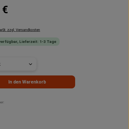
reis:
 €
MwSt. zzgl. Versandkosten
verfügbar, Lieferzeit: 1-3 Tage
t Anzahl: Gib den gewünschten Wert ein 
In den Warenkorb
er: