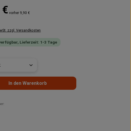
reis:
 €
vorher 9,90 €
MwSt. zzgl. Versandkosten
verfügbar, Lieferzeit: 1-3 Tage
t Anzahl: Gib den gewünschten Wert ein 
In den Warenkorb
er: