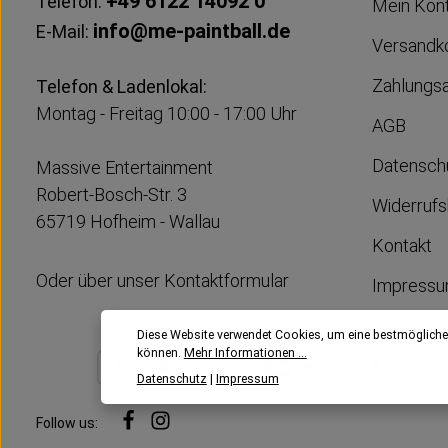
+49 6122 14092 0
Telefon:
Mein Kon
info@me-paintball.de
E-Mail:
Versandk
Zahlungs
Telefon & Ladenlokal:
Montag - Freitag 10:00 - 17:00 Uhr
AGB
Datensch
Massive Entertainment
Robert-Bosch-Str. 3
Widerrufs
65719 Hofheim - Wallau
Kontakt
Oder über unser
Kontaktformular
Impress
Diese Website verwendet Cookies, um eine bestmögliche
können.
Mehr Informationen ...
Datenschutz
|
Impressum
Follow us: