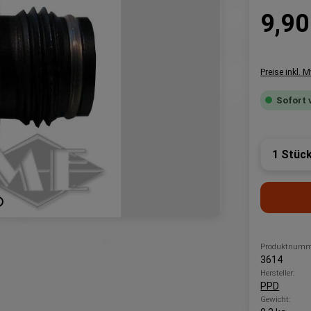
Regulärer P
9,90
Preise inkl. 
Sofort 
Produk
Produktnumm
3614
Hersteller:
PPD
Gewicht: