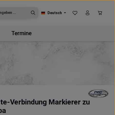
Du hast 0 Produkte auf
Warenko
Deutsch
Termine
e-Verbindung Markierer zu
ba