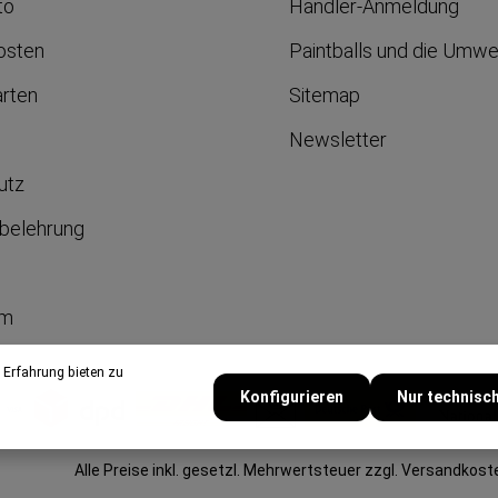
to
Händler-Anmeldung
osten
Paintballs und die Umwe
arten
Sitemap
Newsletter
utz
belehrung
um
 Erfahrung bieten zu
Konfigurieren
Nur technisc
Alle Preise inkl. gesetzl. Mehrwertsteuer zzgl.
Versandkost