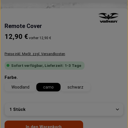
Remote Cover
Regulärer Preis:
12,90 €
vorher 12,90 €
Preise inkl. MwSt. zzgl. Versandkosten
Sofort verfügbar, Lieferzeit: 1-3 Tage
auswählen
Farbe.
Woodland
camo
schwarz
Produkt Anzahl: Gib den gewünschten Wert ein oder 
In den Warenkorb