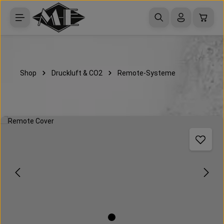
Zum Hauptinhalt springen
Waren
Shop
Druckluft & CO2
Remote-Systeme
Bildergalerie überspringen