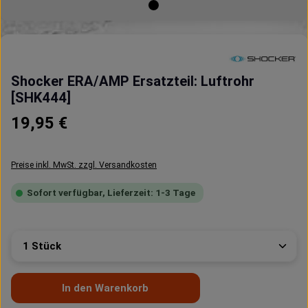
Shocker ERA/AMP Ersatzteil: Luftrohr
[SHK444]
Regulärer Preis:
19,95 €
Preise inkl. MwSt. zzgl. Versandkosten
Sofort verfügbar, Lieferzeit: 1-3 Tage
Produkt Anzahl: Gib den gewünschten Wert ein oder 
In den Warenkorb