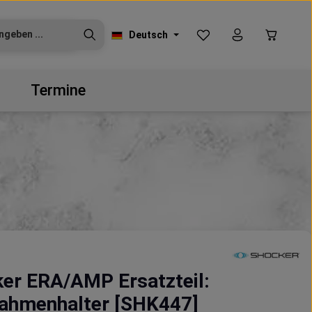
Du hast 0 Produkte auf
Warenko
Deutsch
Termine
er ERA/AMP Ersatzteil:
rahmenhalter [SHK447]