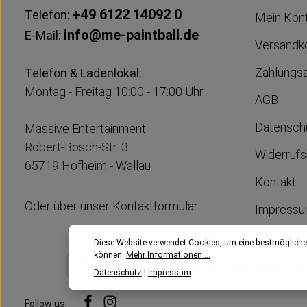
+49 6122 14092 0
Telefon:
Mein Kon
info@me-paintball.de
E-Mail:
Versandk
Zahlungs
Telefon & Ladenlokal:
Montag - Freitag 10:00 - 17:00 Uhr
AGB
Datensch
Massive Entertainment
Robert-Bosch-Str. 3
Widerrufs
65719 Hofheim - Wallau
Kontakt
Oder über unser
Kontaktformular
Impress
Diese Website verwendet Cookies, um eine bestmögliche
können.
Mehr Informationen ...
Datenschutz
|
Impressum
Follow us: