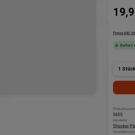
Regulärer P
19,9
Preise inkl. 
Sofort 
Produk
Produktnumm
5655
Hersteller:
Shocker Pai
Herstellernum