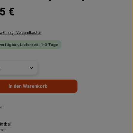
reis:
5 €
MwSt. zzgl. Versandkosten
verfügbar, Lieferzeit: 1-3 Tage
t Anzahl: Gib den gewünschten Wert ein 
In den Warenkorb
er:
ntball
mer: