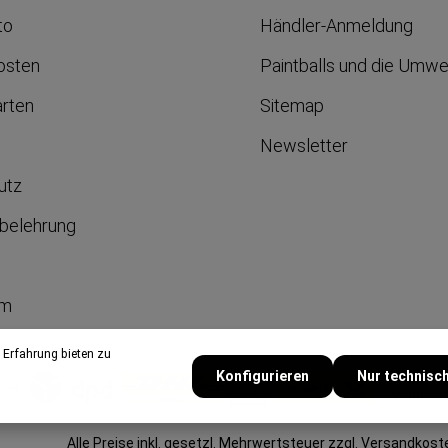
to
Händler-Anmeldung
osten
Paintballs und die Umwe
arten
Sitemap
Newsletter
utz
belehrung
um
 Erfahrung bieten zu
Konfigurieren
Nur technisc
Alle Preise inkl. gesetzl. Mehrwertsteuer zzgl.
Versandkost