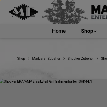
 Hauptinhalt springen
Zur Suche springen
Zur Hauptnavigation springen
Home
Shop
Shop
Markierer Zubehör
Shocker Zubehör
Sho
Bildergalerie überspringen