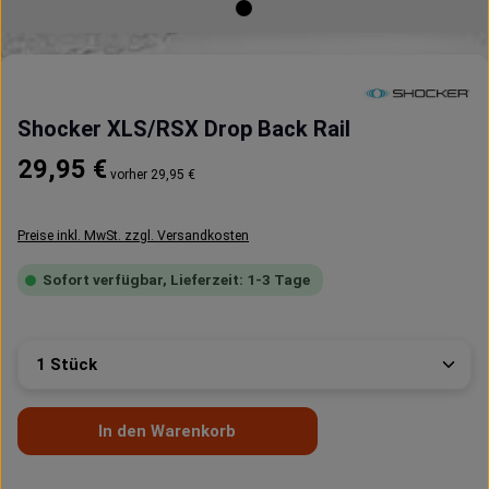
Shocker XLS/RSX Drop Back Rail
Regulärer Preis:
29,95 €
vorher 29,95 €
Preise inkl. MwSt. zzgl. Versandkosten
Sofort verfügbar, Lieferzeit: 1-3 Tage
Produkt Anzahl: Gib den gewünschten Wert ein oder 
In den Warenkorb