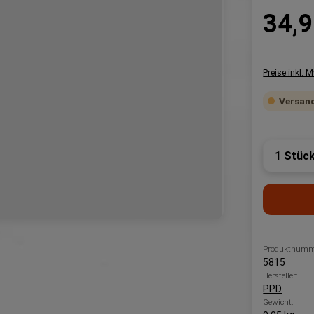
Regulärer P
34,9
Preise inkl. 
Versand
Produk
Produktnumm
5815
Hersteller:
PPD
Gewicht: