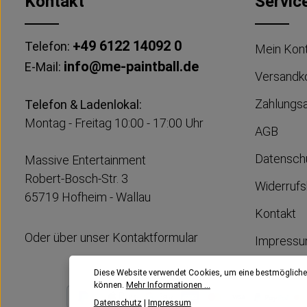
Kontakt
Servic
+49 6122 14092 0
Telefon:
Mein Kon
info@me-paintball.de
E-Mail:
Versandk
Zahlungs
Telefon & Ladenlokal:
Montag - Freitag 10:00 - 17:00 Uhr
AGB
Datensch
Massive Entertainment
Robert-Bosch-Str. 3
Widerrufs
65719 Hofheim - Wallau
Kontakt
Oder über unser
Kontaktformular
Impress
Diese Website verwendet Cookies, um eine bestmögliche
können.
Mehr Informationen ...
Datenschutz
|
Impressum