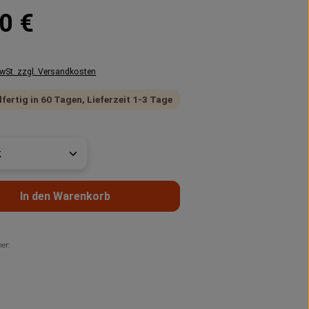
reis:
0 €
MwSt. zzgl. Versandkosten
fertig in 60 Tagen, Lieferzeit 1-3 Tage
t Anzahl: Gib den gewünschten Wert ein 
In den Warenkorb
er: