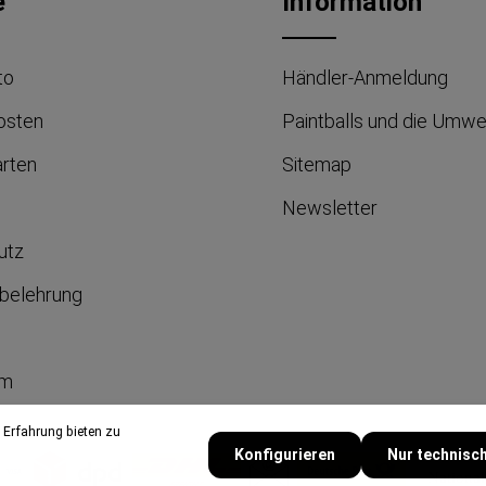
e
Information
to
Händler-Anmeldung
osten
Paintballs und die Umwe
arten
Sitemap
Newsletter
utz
belehrung
um
 Erfahrung bieten zu
Konfigurieren
Nur technisc