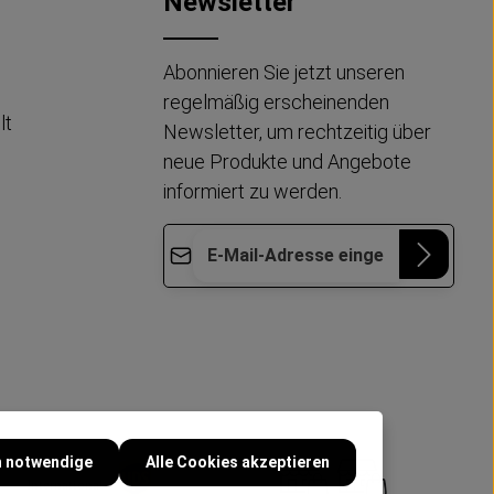
Newsletter
Abonnieren Sie jetzt unseren
regelmäßig erscheinenden
lt
Newsletter, um rechtzeitig über
neue Produkte und Angebote
informiert zu werden.
E-Mail-Adresse*
Die mit einem Stern (*) markierten Felder
Datenschutz
Diese Seite ist durch reCAPTCHA geschützt
sind Pflichtfelder.
und es gelten die
Datenschutzrichtlinie
und
Ich habe die
Nutzungsbedingungen
.
Datenschutzbestimmungen
zur
Kenntnis genommen und die
AGB
gelesen und bin mit ihnen
einverstanden.
*
h notwendige
Alle Cookies akzeptieren