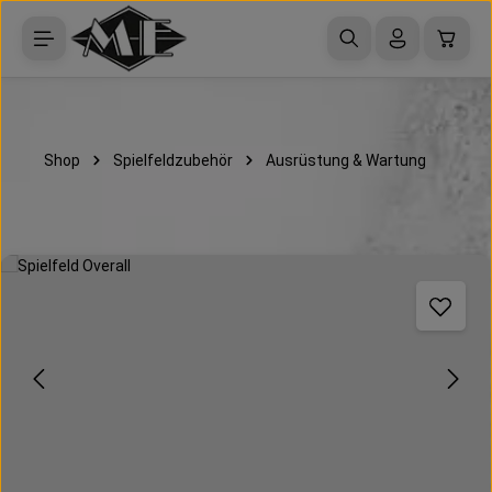
Zum Hauptinhalt springen
Waren
Shop
Spielfeldzubehör
Ausrüstung & Wartung
Bildergalerie überspringen