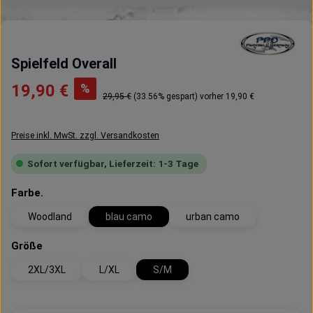
Spielfeld Overall
Verkaufspreis:
%
19,90 €
Regulärer Preis:
29,95 €
(33.56% gespart)
vorher 19,90 €
Preise inkl. MwSt. zzgl. Versandkosten
Sofort verfügbar, Lieferzeit: 1-3 Tage
auswählen
Farbe.
Woodland
blau camo
urban camo
auswählen
Größe
2XL/3XL
L/XL
S/M